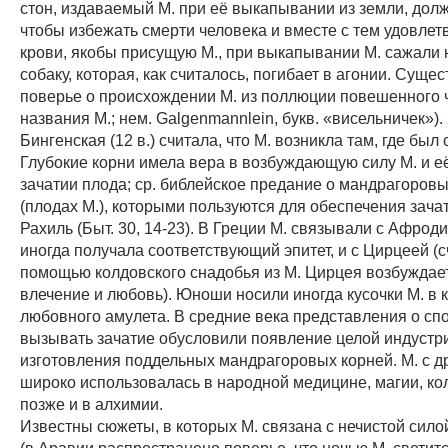
стон, издаваемый M. при её выкапывании из земли, долж
чтобы избежать смерти человека и вместе с тем удовле
крови, якобы присущую M., при выкапывании M. сажали 
собаку, которая, как считалось, погибает в агонии. Суще
поверье о происхождении M. из поллюции повешенного ч
названия M.; нем. Galgenmannlein, букв. «висельничек»)
Бингенская (12 в.) считала, что M. возникла там, где был
Глубокие корни имела вера в возбуждающую силу M. и её
зачатии плода; ср. библейское предание о мандрагоровы
(плодах M.), которыми пользуются для обеспечения зача
Рахиль (Быт. 30, 14-23). В Греции M. связывали с Афроди
иногда получала соответствующий эпитет, и с Цирцеей (с
помощью колдовского снадобья из M. Цирцея возбуждае
влечение и любовь). Юноши носили иногда кусочки M. в 
любовного амулета. В средние века представления о сп
вызывать зачатие обусловили появление целой индустр
изготовления поддельных мандрагоровых корней. M. с д
широко использовалась в народной медицине, магии, ко
позже и в алхимии.
Известны сюжеты, в которых M. связана с нечистой сило
(в Аравии распространено поверье, что ночью M. светится