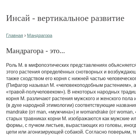
Инсай - вертикальное развитие
Главная
›
Мандрагора
Мандрагора - это...
Роль M. в мифопоэтических представлениях объясняетс
этого растения определённых снотворных и возбуждающ
также сходством его корня с нижней частью человеческо
(Пифагор называл M. «человекоподобным растением», а
«травой-получеловеком»). В некоторых народных традиц
корня M. различают растения мужского и женского пола 
(в духе народной этимологии) соответствующие названия:
mandrake (от man, «мужчина») и womandrake (от woman,
старых травниках корни M. изображаются как мужские и
формы, с пучком листьев, вырастающих из головы, иногд
цепи или агонизирующей собакой. Согласно поверьям, то