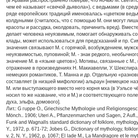
чем её называют «свечой дьявола»), с ведьмами (в средн
ряде европейских традиций именовалась «цветком ведь
колдуньями (считалось, что с помощью M. они могут лиш
красоты и рассудка, околдовать, причинить вред). Вместе
делает человека неуязвимым, помогает обнаруживать с
клады, может использоваться для предсказаний и пр. С
значения связывают М. с горячкой, возбуждением, мужс
неуязвимостью, пуповиной; М. - знак редкого, необычног
значение М. в «языке цветов»). Мотивы, связанные с М.,
отражение в произведениях Н. Макиавелли, У. Шекспира,
немецких романтиков, Т. Манна и др. Отдельную «разнов
составляет (в низшей мифологии) альраун [немецкое на
М. или выступающего вместо него корня мха (в Уэльсе 
носил то же название, что и М.) и соответствующего пол
духа, эльфа, домового].
Лит.: G гupре О., Griechische Mythologie und Religionsgesch
Mönch.. 1906; Uteri A., Pflanzenmarchen und Sagen, 2 Aufl.,
Funk and Wagnalls standard dictionary of folklore, mytholog
Y., 1972, p. 671-72; Jobes G., Dictionary of mythology, folkl
v. 2, N. Y., 1962, p. 1067; El lade М., La Mandragore et Ie my