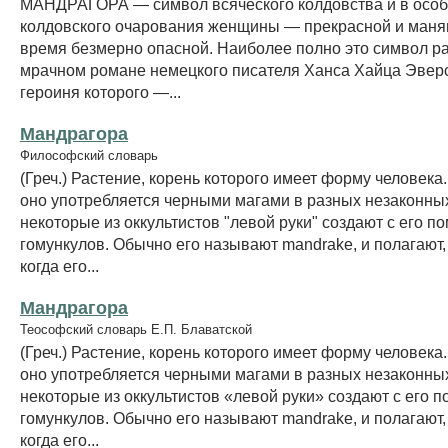
МАНДРАГОРА — символ всяческого колдовства и в осо
колдовского очарования женщины — прекрасной и манящ
время безмерно опасной. Наиболее полно это символ р
мрачном романе немецкого писателя Ханса Хайца Эверс
героиня которого —...
Мандрагора
Философский словарь
(Греч.) Растение, корень которого имеет форму человека
оно употребляется черными магами в разных незаконных
некоторые из оккультистов "левой руки" создают с его 
гомункулов. Обычно его называют mandrake, и полагают, 
когда его...
Мандрагора
Теософский словарь Е.П. Блаватской
(Греч.) Растение, корень которого имеет форму человека
оно употребляется черными магами в разных незаконных
некоторые из оккультистов «левой руки» создают с его 
гомункулов. Обычно его называют mandrake, и полагают, 
когда его...