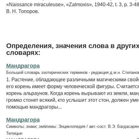
«Naissance miraculeuse», «Zalmoxis», 1940-42, t. 3, p. 3-48
В. Н. Топоров.
Определения, значения слова в други
словарях:
Мандрагора
Большой словарь эзотерических терминов - редакция д.м.н. Степано
1. Растение, обладающее различными магическими свойс
его корень имеет форму человеческой фигуры. Считается,
корень альраунов. Когда корень вырывают из земли, ма
громко стонет всякий, кто услышит этот стон, должен уме
помощью мандрагоры...
Мандрагора
Символы; знаки; эмблемы: Энциклопедия / авт.-сост. В.Э. Багдасарян
Телицын