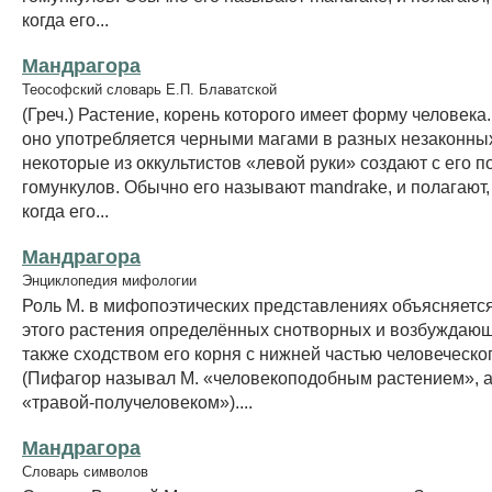
когда его...
Мандрагора
Теософский словарь Е.П. Блаватской
(Греч.) Растение, корень которого имеет форму человека
оно употребляется черными магами в разных незаконных
некоторые из оккультистов «левой руки» создают с его 
гомункулов. Обычно его называют mandrake, и полагают, 
когда его...
Мандрагора
Энциклопедия мифологии
Роль M. в мифопоэтических представлениях объясняетс
этого растения определённых снотворных и возбуждающ
также сходством его корня с нижней частью человеческо
(Пифагор называл M. «человекоподобным растением», а
«травой-получеловеком»)....
Мандрагора
Словарь символов