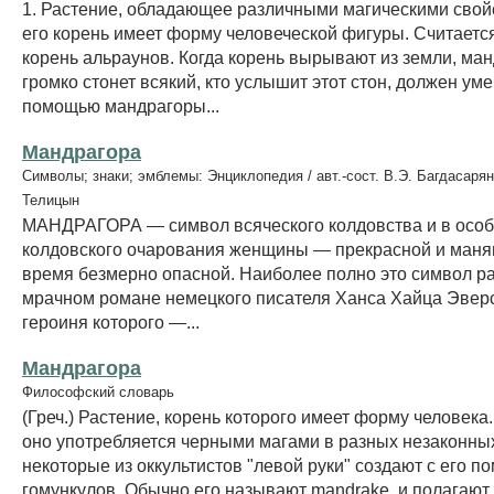
1. Растение, обладающее различными магическими свойс
его корень имеет форму человеческой фигуры. Считается,
корень альраунов. Когда корень вырывают из земли, ма
громко стонет всякий, кто услышит этот стон, должен уме
помощью мандрагоры...
Мандрагора
Символы; знаки; эмблемы: Энциклопедия / авт.-сост. В.Э. Багдасарян
Телицын
МАНДРАГОРА — символ всяческого колдовства и в осо
колдовского очарования женщины — прекрасной и манящ
время безмерно опасной. Наиболее полно это символ р
мрачном романе немецкого писателя Ханса Хайца Эверс
героиня которого —...
Мандрагора
Философский словарь
(Греч.) Растение, корень которого имеет форму человека
оно употребляется черными магами в разных незаконных
некоторые из оккультистов "левой руки" создают с его 
гомункулов. Обычно его называют mandrake, и полагают, 