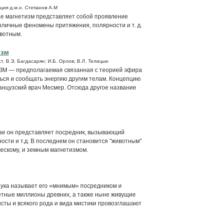
ция д.м.н. Степанов А.М
чае магнетизм представляет собой проявление
зличные феномены притяжения, полярности и т. д.
ивотным.
изм
т. В.Э. Багдасарян; И.Б. Орлов; В.Л. Телицын
— предполагаемая связанная с теорией эфира
ься и сообщать энергию другим телам. Концепцию
ранцузский врач Месмер. Отсюда другое название
чае он представляет посредник, вызывающий
сти и т.д. В последнем он становится "животным"
ескому, и земным магнетизмом.
аука называет его «мнимым» посредником и
четные миллионы древних, а также ныне живущие
исты и всякого рода и вида мистики провозглашают