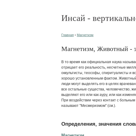
Инсай - вертикальн
Главная
›
Магнетизм
Магнетизм, Животный - эт
В то время как официальная наука называ
отрицает его реальность, несчетные милл
оккультисты, теософы, спиритуалисты и вс
хорошо установленным фактом. Животный
люди могут выделять его в целях врачевани
все остальные существа, человечество, 
выделяют его или как ауру, или как измен
При воздействии через контакт с больным
называют "Месмеризмом" (см.).
Определения, значения слова
Магнетизм