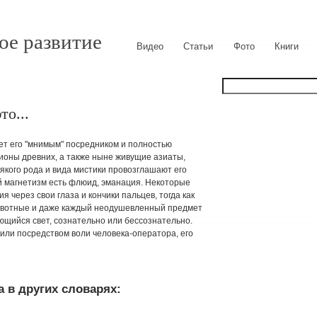
ое развитие
Видео
Статьи
Фото
Книги
о...
ет его "мнимым" посредником и полностью
ионы древних, а также ныне живущие азиаты,
якого рода и вида мистики провозглашают его
 магнетизм есть флюид, эманация. Некоторые
я через свои глаза и кончики пальцев, тогда как
животные и даже каждый неодушевленный предмет
яющийся свет, сознательно или бессознательно.
 или посредством воли человека-оператора, его
 в других словарях: