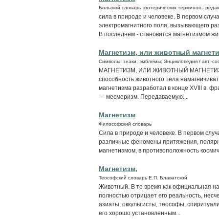
Большой словарь эзотерических терминов - редак
сила в природе и человеке. В первом слу
электромагнитного поля, вызывающего ра
В последнем - становится магнетизмом ж
Магнетизм, или животный магнет
Символы; знаки; эмблемы: Энциклопедия / авт.-сос
МАГНЕТИЗМ, ИЛИ ЖИВОТНЫЙ МАГНЕТИЗМ 
способность животного тела намагничиват
магнетизма разработал в конце XVIII в. ф
— месмеризм. Передаваемую...
Магнетизм
Философский словарь
Сила в природе и человеке. В первом слу
различные феномены притяжения, полярно
магнетизмом, в противоположность космич
Магнетизм,
Теософский словарь Е.П. Блаватской
Животный. В то время как официальная н
полностью отрицает его реальность, нес
азиаты, оккультисты, теософы, спиритуал
его хорошо установленным...