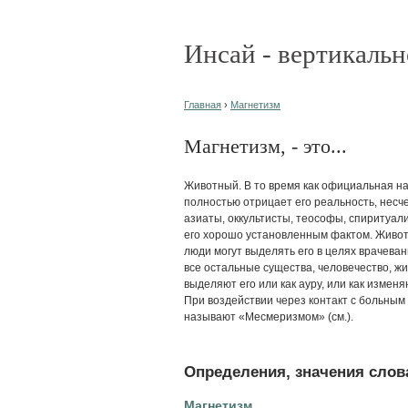
Инсай - вертикальн
Главная
›
Магнетизм
Магнетизм, - это...
Животный. В то время как официальная н
полностью отрицает его реальность, нес
азиаты, оккультисты, теософы, спиритуал
его хорошо установленным фактом. Живот
люди могут выделять его в целях врачевани
все остальные существа, человечество, 
выделяют его или как ауру, или как измен
При воздействии через контакт с больным
называют «Месмеризмом» (см.).
Определения, значения слова
Магнетизм