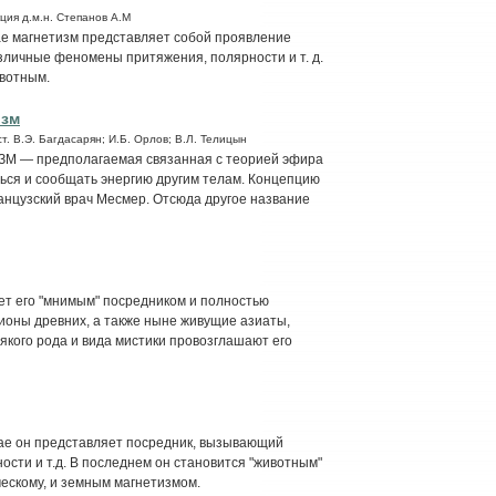
ция д.м.н. Степанов А.М
чае магнетизм представляет собой проявление
зличные феномены притяжения, полярности и т. д.
ивотным.
изм
т. В.Э. Багдасарян; И.Б. Орлов; В.Л. Телицын
— предполагаемая связанная с теорией эфира
ься и сообщать энергию другим телам. Концепцию
ранцузский врач Месмер. Отсюда другое название
ет его "мнимым" посредником и полностью
ионы древних, а также ныне живущие азиаты,
якого рода и вида мистики провозглашают его
чае он представляет посредник, вызывающий
сти и т.д. В последнем он становится "животным"
ескому, и земным магнетизмом.