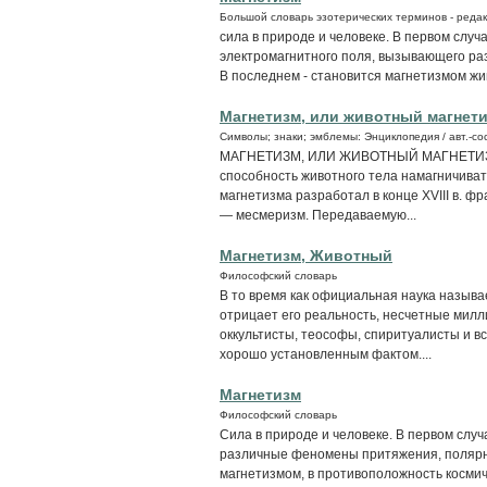
Большой словарь эзотерических терминов - редак
сила в природе и человеке. В первом слу
электромагнитного поля, вызывающего ра
В последнем - становится магнетизмом ж
Магнетизм, или животный магнет
Символы; знаки; эмблемы: Энциклопедия / авт.-сос
МАГНЕТИЗМ, ИЛИ ЖИВОТНЫЙ МАГНЕТИЗМ 
способность животного тела намагничиват
магнетизма разработал в конце XVIII в. ф
— месмеризм. Передаваемую...
Магнетизм, Животный
Философский словарь
В то время как официальная наука называ
отрицает его реальность, несчетные милл
оккультисты, теософы, спиритуалисты и вс
хорошо установленным фактом....
Магнетизм
Философский словарь
Сила в природе и человеке. В первом слу
различные феномены притяжения, полярно
магнетизмом, в противоположность космич