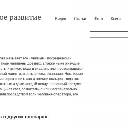
ое развитие
Видео
Статьи
Фото
Книги
аука называет его «мнимым» посредником и
четные миллионы древних, а также ныне живущие
исты и всякого рода и вида мистики провозглашают
ный магнетизм есть флюид, эманация. Некоторые
я через свои глаза и кончики пальцев, тогда как
животные и даже каждый неодушевленный предмет
яющийся свет, сознательно или бессознательно.
 или посредством воли человека-оператора, его
 в других словарях: