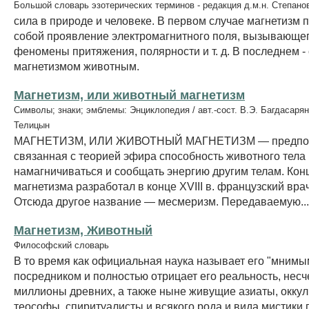
Большой словарь эзотерических терминов - редакция д.м.н. Степано
сила в природе и человеке. В первом случае магнетизм 
собой проявление электромагнитного поля, вызывающе
феномены притяжения, полярности и т. д. В последнем -
магнетизмом животным.
Магнетизм, или животный магнетизм
Символы; знаки; эмблемы: Энциклопедия / авт.-сост. В.Э. Багдасарян
Телицын
МАГНЕТИЗМ, ИЛИ ЖИВОТНЫЙ МАГНЕТИЗМ — предпо
связанная с теорией эфира способность животного тела
намагничиваться и сообщать энергию другим телам. Ко
магнетизма разработал в конце XVIII в. французский вра
Отсюда другое название — месмеризм. Передаваемую...
Магнетизм, Животный
Философский словарь
В то время как официальная наука называет его "мнимы
посредником и полностью отрицает его реальность, нес
миллионы древних, а также ныне живущие азиаты, оккул
теософы, спиритуалисты и всякого рода и вида мистики