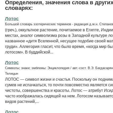
Определения, значения слова в други
словарях:
Лотос
Большой словарь эзотерических терминов - редакция д.м.н. Степано
(греч.), оккультное растение, почитаемое в Египте, Индии
местах, аналог символизма розы в Западной культуре ло
названное «дитя Вселенной, несущее подобие своей мат
груди». Аллегория гласит, что было время, «когда мир б
лотосом». В буддийской...
Лотос
Символы; знаки; эмблемы: Энциклопедия / авт.-сост. В.Э. Багдасарян
Телицын
ЛОТОС — символ жизни и счастья. Поскольку он поднима
сумев не испачкаться, то почти повсеместно является с
чистоты, совершенства и красоты. Лотос — атрибут Иси
часто изображалась сидящей на нем. Лотосом называетс
видов растений,...
Лотос