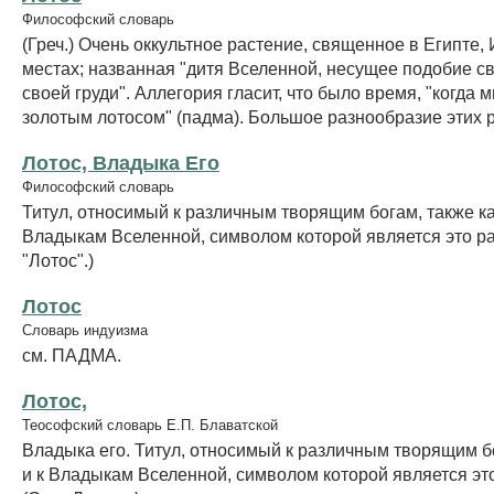
Философский словарь
(Греч.) Очень оккультное растение, священное в Египте,
местах; названная "дитя Вселенной, несущее подобие с
своей груди". Аллегория гласит, что было время, "когда 
золотым лотосом" (падма). Большое разнообразие этих ра
Лотос, Владыка Его
Философский словарь
Титул, относимый к различным творящим богам, также ка
Владыкам Вселенной, символом которой является это ра
"Лотос".)
Лотос
Словарь индуизма
см. ПАДМА.
Лотос,
Теософский словарь Е.П. Блаватской
Владыка его. Титул, относимый к различным творящим бо
и к Владыкам Вселенной, символом которой является эт