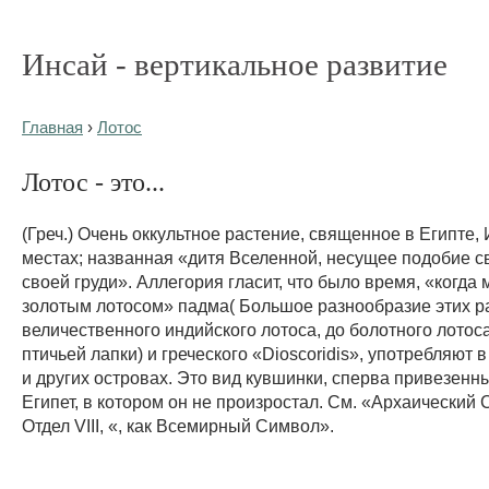
Инсай - вертикальное развитие
Главная
›
Лотос
Лотос - это...
(Греч.) Очень оккультное растение, священное в Египте,
местах; названная «дитя Вселенной, несущее подобие с
своей груди». Аллегория гласит, что было время, «когда
золотым лотосом» падма( Большое разнообразие этих ра
величественного индийского лотоса, до болотного лотоса
птичьей лапки) и греческого «Dioscoridis», употребляют 
и других островах. Это вид кувшинки, сперва привезенн
Египет, в котором он не произростал. См. «Архаический
Отдел VIII, «, как Всемирный Символ».