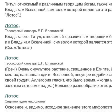
Титул, относимый к различным творящим богам, также ка
Владыкам Вселенной, символом которой является это ра
"Лотос".)
Лотос,
Теософский словарь Е.П. Блаватской
Владыка его. Титул, относимый к различным творящим бо
и к Владыкам Вселенной, символом которой является эт
(См. «Лотос».)
Лотос
Теософский словарь Е.П. Блаватской
(Греч.) Очень оккультное растение, священное в Египте,
местах; названная «дитя Вселенной, несущее подобие с
своей груди». Аллегория гласит, что было время, «когда
золотым лотосом» падма( Большое разнообразие этих рас
Лотос
Энциклопедия мифологии
Основное и, видимо, исходное значение этого мифопоэт