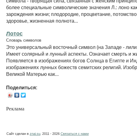
символа - творящая сила, связанная с женским принципо
более специальные символические значения Л.: лоно ка
зарождения жизни; плодородие, процветание, потомство,
здоровье, жизненная полнота...
Лотос
Словарь символов
Это универсальный восточный символ (на Западе - лилия
Имеет солярный и лунный аспекты. Означает смерть и ж
Появляется в изображениях богов Солнца в Египте и Инд
изображениях лунных божеств семитских религий. Изобр
Великой Матерью как...
Поделиться:
Реклама
Сайт сделан в
znai.su
. 2011 - 2026
Связаться с нами