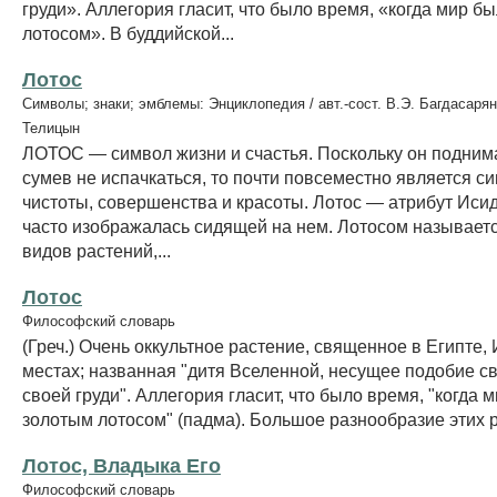
груди». Аллегория гласит, что было время, «когда мир б
лотосом». В буддийской...
Лотос
Символы; знаки; эмблемы: Энциклопедия / авт.-сост. В.Э. Багдасарян
Телицын
ЛОТОС — символ жизни и счастья. Поскольку он поднима
сумев не испачкаться, то почти повсеместно является с
чистоты, совершенства и красоты. Лотос — атрибут Иси
часто изображалась сидящей на нем. Лотосом называетс
видов растений,...
Лотос
Философский словарь
(Греч.) Очень оккультное растение, священное в Египте,
местах; названная "дитя Вселенной, несущее подобие с
своей груди". Аллегория гласит, что было время, "когда 
золотым лотосом" (падма). Большое разнообразие этих ра
Лотос, Владыка Его
Философский словарь