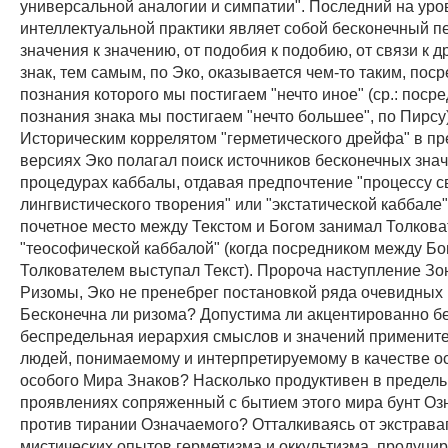
универсальной аналогии и симпатии". Последний на уро
интеллектуальной практики являет собой бесконечный п
значения к значению, от подобия к подобию, от связи к др
знак, тем самым, по Эко, оказывается чем-то таким, пос
познания которого мы постигаем "нечто иное" (ср.: поср
познания знака мы постигаем "нечто большее", по Пирсу)
Историческим коррелятом "герметического дрейфа" в пр
версиях Эко полагал поиск источников бесконечных зна
процедурах каббалы, отдавая предпочтение "процессу с
лингвистического творения" или "экстатической каббале"
почетное место между Текстом и Богом занимал Толкова
"теософической каббалой" (когда посредником между Бо
Толкователем выступал Текст). Пророча наступление Зон
Ризомы, Эко не пренебрег постановкой ряда очевидных
Бесконечна ли ризома? Допустима ли акцентированно б
беспредельная иерархия смыслов и значений примените
людей, понимаемому и интерпретируемому в качестве ос
особого Мира Знаков? Насколько продуктивен в предел
проявлениях сопряженный с бытием этого мира бунт О
против тирании Означаемого? Отталкиваясь от экстрава
мистических опытов герметизма и оккультизма, продуц