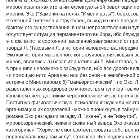
мироописания как итога интеллектуальной революции п
мнению Эко ("Заметки на полях "Имени розы"), борхесов
Вселенной системен и структурен, выход из него предо
фактом его существования: в нем нет разветвлений и ту
отсутствует ситуация перманентного выбора, ибо блужд
это фаталист в состоянии пассивной зависимости от при
творца Л. (Таковыми Л. в истории человечества, нередк
Эко как история мысленного конструирования людьми 
миров, являлись: а) безальтернативный Л. Минотавра, в
в принципе невозможно заблудиться, ибо все дороги вел
- с помощью нити Ариадны или без оной - к неизбежной р
встрече с Минотавром); б) "маньеристический", по Эко, Л
разветвленных коридоров со множеством тупиков - выход
конечном счете достижим через конечное число проб и о
Постигнув физиологическую, психологическую или мент
организацию их создателей - можно проникнуть в тайну с
романа Эко разгадали загадку Л. "извне", а не "изнутри".
мировоззренческий, нежели сюжетный вывод Эко оказал
категоричен: "Хорхе не смог соответствовать собственн
первоначальному замыслу". Согласно Эко, подлинная сх