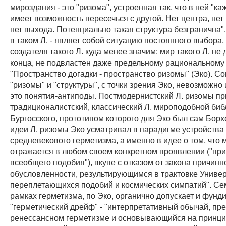
мироздания - это "ризома", устроенная так, что в ней "к
имеет возможность пересечься с другой. Нет центра, не
нет выхода. Потенциально такая структура безгранична"
в таком Л. - являет собой ситуацию постоянного выбора,
создателя такого Л. куда менее значим: мир такого Л. не
конца, не подвластен даже предельному рациональному
"Пространство догадки - пространство ризомы" (Эко). С
"ризомы" и "структуры", с точки зрения Эко, невозможно
это понятия-антиподы. Постмодернистский Л. ризомы пр
традиционалистский, классический Л. мироподобной биб
Бургосского, прототипом которого для Эко был сам Борх
идеи Л. ризомы Эко усматривал в парадигме устройства
средневекового герметизма, а именно в идее о том, что 
отражается в любом своем конкретном проявлении ("пр
всеобщего подобия"), вкупе с отказом от закона причинн
обусловленности, результирующимся в трактовке Универ
переплетающихся подобий и космических симпатий". Се
рамках герметизма, по Эко, органично допускает и фунд
"герметический дрейф" - "интерпретативный обычай, пр
ренессансном герметизме и основывающийся на принц