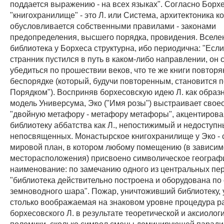
поддается выражению - на всех языках". Согласно Борхе
"книгохранилище" - это Л. или Система, архитектоника к
обусловливается собственными правилами - законами
предопределения, высшего порядка, провидения. Вселе
библиотека у Борхеса структурна, ибо периодична: "Есл
странник пустился в путь в каком-либо направлении, он 
убедиться по прошествии веков, что те же книги повторя
беспорядке (который, будучи повторенным, становится 
Порядком"). Восприняв борхесовскую идею Л. как образ
модель Универсума, Эко ("Имя розы") выстраивает сво
"двойную метафору - метафору метафоры", акцентиров
библиотеку аббатства как Л., непостижимый и недоступн
непосвященных. Монастырское книгохранилище у Эко - 
мировой план, в котором любому помещению (в зависимо
месторасположения) присвоено символическое географ
наименование: по замечанию одного из центральных пе
"библиотека действительно построена и оборудована по
земноводного шара". Пожар, уничтоживший библиотеку, у
столько воображаемая на знаковом уровне процедура 
борхесовского Л. в результате теоретической и аксиолог
полемики, сколько символ смены доминирующей парад