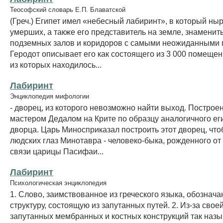
Теософский словарь Е.П. Блаватской
(Греч.) Египет имел «небесный лабиринт», в который ны
умерших, а также его представитель на земле, знамениты
подземных залов и коридоров с самыми неожиданными 
Геродот описывает его как состоящего из 3 000 помеще
из которых находилось...
Лабиринт
Энциклопедия мифологии
- дворец, из которого невозможно найти выход. Построе
мастером Дедалом на Крите по образцу аналогичного ег
дворца. Царь Миносприказал построить этот дворец, что
людских глаз Минотавра - человеко-быка, рожденного от
связи царицы Пасифаи...
Лабиринт
Психологическая энциклопедия
1. Слово, заимствованное из греческого языка, обозна
структуру, состоящую из запутанных путей. 2. Из-за свое
запутанных мембранных и костных конструкций так назы