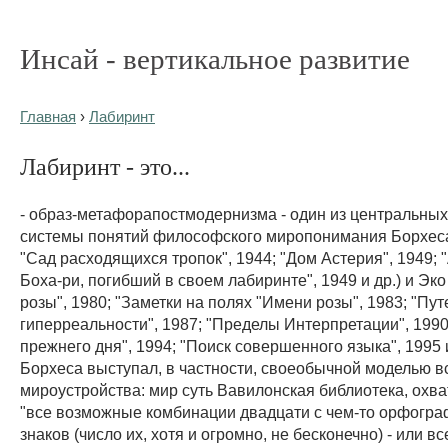
Инсай - вертикальное развитие
Главная
›
Лабиринт
Лабиринт - это...
- образ-метафорапостмодернизма - один из центральны
системы понятий философского миропонимания Борхеса 
"Сад расходящихся тропок", 1944; "Дом Астерия", 1949; 
Боха-ри, погибший в своем лабиринте", 1949 и др.) и Эко 
розы", 1980; "Заметки на полях "Имени розы", 1983; "Пу
гиперреальности", 1987; "Пределы Интерпретации", 1990
прежнего дня", 1994; "Поиск совершенного языка", 1995 и
Борхеса выступал, в частности, своеобычной моделью в
мироустройства: мир суть Вавилонская библиотека, ох
"все возможные комбинации двадцати с чем-то орфогра
знаков (число их, хотя и огромно, не бесконечно) - или вс