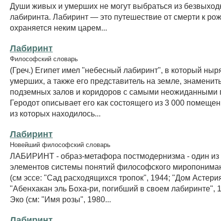
Души живых и умерших не могут выбраться из безвыход
лабиринта. Лабиринт — это путешествие от смерти к ро
охраняется неким царем...
Лабиринт
Философский словарь
(Греч.) Египет имел "небесный лабиринт", в который ны
умерших, а также его представитель на земле, знамениты
подземных залов и коридоров с самыми неожиданными 
Геродот описывает его как состоящего из 3 000 помеще
из которых находилось...
Лабиринт
Новейший философский словарь
ЛАБИРИНТ - образ-метафора постмодернизма - один из
элементов системы понятий философского миропонима
(см эссе: "Сад расходящихся тропок", 1944; "Дом Астерия
"Абенхакан эль Боха-ри, погибший в своем лабиринте", 1
Эко (см: "Имя розы", 1980...
Лабиринт