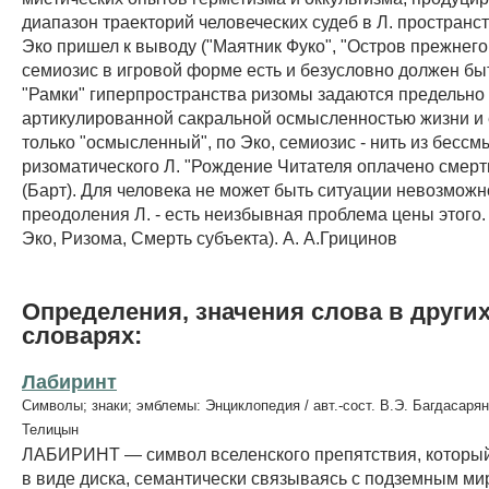
диапазон траекторий человеческих судеб в Л. пространс
Эко пришел к выводу ("Маятник Фуко", "Остров прежнего 
семиозис в игровой форме есть и безусловно должен бы
"Рамки" гиперпространства ризомы задаются предельно
артикулированной сакральной осмысленностью жизни и 
только "осмысленный", по Эко, семиозис - нить из бесс
ризоматического Л. "Рождение Читателя оплачено смер
(Барт). Для человека не может быть ситуации невозможн
преодоления Л. - есть неизбывная проблема цены этого. 
Эко, Ризома, Смерть субъекта). А. А.Грицинов
Определения, значения слова в други
словарях:
Лабиринт
Символы; знаки; эмблемы: Энциклопедия / авт.-сост. В.Э. Багдасарян
Телицын
ЛАБИРИНТ — символ вселенского препятствия, которы
в виде диска, семантически связываясь с подземным ми