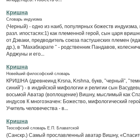
Кришна
Словарь индуизма
(Черный) - одно из наиб, популярных божеств индуизма,
разл. ипостасях:1) как племенной герой, сын царя вриш
от Дэваки, предводитель союза пастушеских племен (яда
др.), в "Махабхарате " - родственник Пандавов, колеснич
Арджуны и его...
Кришна
Новейший философский словарь
КРИШНА (древнеинд Krsna, Krshna, букв, "черный", "темн
синий") - в индийской мифологии и религии сын Васудев
восьмой Аватар (воплощение) Вишну, мыслимый как Сп
индусов К многозначен: Божество, мифологический геро
Учитель человечества - в...
Кришна
Теософский словарь Е.П. Блаватской
(Санскр.) Самый прославленный аватар Вишну, «Спасит