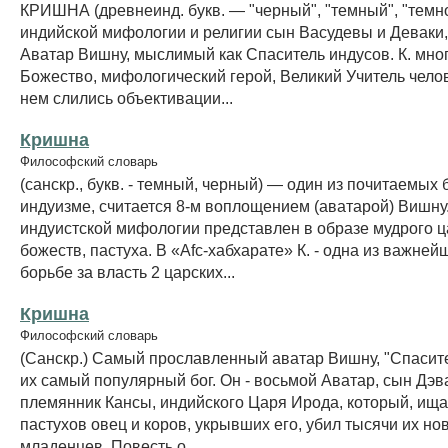
КРИШНА (древнеинд. букв. — "черный", "темный", "темн
индийской мифологии и религии сын Васудевы и Деваки
Аватар Вишну, мыслимый как Спаситель индусов. К. мно
Божество, мифологический герой, Великий Учитель чело
нем слились объективации...
Кришна
Философский словарь
(санскр., букв. - темный, черный) — один из почитаемых 
индуизме, считается 8-м воплощением (аватарой) Вишну
индуистской мифологии представлен в образе мудрого ц
божеств, пастуха. В «Afc-хабхарате» К. - одна из важней
борьбе за власть 2 царских...
Кришна
Философский словарь
(Санскр.) Самый прославленный аватар Вишну, "Спасите
их самый популярный бог. Он - восьмой Аватар, сын Дэв
племянник Кансы, индийского Царя Ирода, который, ища
пастухов овец и коров, укрывших его, убил тысячи их н
младенцев. Повесть о...