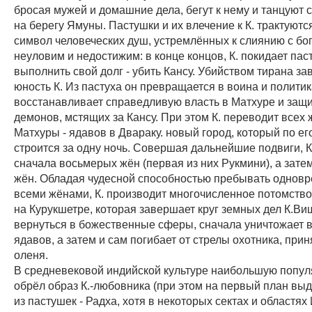
бросая мужей и домашние дела, бегут к нему и танцуют с
на берегу Ямуны. Пастушки и их влечение к К. трактуютс
символ человеческих душ, устремлённых к слиянию с бог
неуловим и недостижим: в конце концов, К. покидает пас
выполнить свой долг - убить Кансу. Убийством тирана з
юность К. Из пастуха он превращается в воина и политик
восстанавливает справедливую власть в Матхуре и защи
демонов, мстящих за Кансу. При этом К. переводит всех
Матхуры - ядавов в Двараку. новый город, который по ег
строится за одну ночь. Совершая дальнейшие подвиги, К
сначала восьмерых жён (первая из них Рукмини), а зате
жён. Обладая чудесной способностью пребывать одновр
всеми жёнами, К. производит многочисленное потомство
на Курукшетре, которая завершает круг земных дел К.Виш
вернуться в божественные сферы, сначала уничтожает в
ядавов, а затем и сам погибает от стрелы охотника, прин
оленя.
В средневековой индийской культуре наибольшую попул
обрёл образ К.-любовника (при этом на первый план вы
из пастушек - Радха, хотя в некоторых сектах и областях