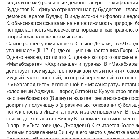
ведах и позже) различные демоны- асуры . В мифологии
буддистов К. - фигура отрицательная (у буддистов - глав
демонов, врагов Будды). В индуистской мифологии недо
К. объясняются ссылками на непостижимость природы бо
неподвластность человеческим нормам и, как правило, 
второй план или переосмыслены.
Самое раннее упоминание о К., сыне Деваки, - в «Чхандо
упанишаде» (III 17, 6), где он - ученик наставника Гхоры 
Однако неясно, тот ли это К., деяния которого описаны в
«Махабхарате», «Хариванше» и пуранах. В «Махабхарат
действует преимущественно как воитель и политик, союз
мудрый, мужественный, но порой вероломный в отношен
В «Бхагавад-гите», включённой в «Махабхарату» вставной
колесничий Арджуны - перед битвой на Курукшетре являе
высшее божество (Вишну) и излагает религиозно-филос
доктрину, получившую (в различных толкованиях) больш
популярность в Индии, а позже и за её пределами. В тр
списке десяти аватар Вишну К. занимает восьмое место.
(напр., в «Гита-говинде» Джаядевы) К. считается более ч
полным проявлением Вишну, а его место в десятке ават
Баларама. «Вхагавата-пурана» называет двадцать две 