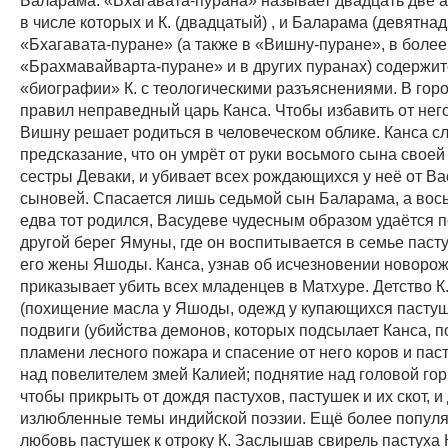
в числе которых и К. (двадцатый) , и Баларама (девятнад
«Бхагавата-пуране» (а также в «Вишну-пуране», в более
«Брахмавайварта-пуране» и в других пуранах) содержи
«биографии» К. с теологическими разъяснениями. В гор
правил неправедный царь Канса. Чтобы избавить от нег
Вишну решает родиться в человеческом облике. Канса 
предсказание, что он умрёт от руки восьмого сына свое
сестры Деваки, и убивает всех рождающихся у неё от В
сыновей. Спасается лишь седьмой сын Баларама, а восьм
едва тот родился, Васудеве чудесным образом удаётся 
другой берег Ямуны, где он воспитывается в семье паст
его жены Яшоды. Канса, узнав об исчезновении новорож
приказывает убить всех младенцев в Матхуре. Детство К.
(похищение масла у Яшоды, одежд у купающихся пастуше
подвиги (убийства демонов, которых подсылает Канса, 
пламени лесного пожара и спасение от него коров и пас
над повелителем змей Калией; поднятие над головой го
чтобы прикрыть от дождя пастухов, пастушек и их скот, и д
излюбленные темы индийской поэзии. Ещё более популя
любовь пастушек к отроку К. Заслышав свирель пастуха 