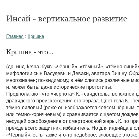
Инсай - вертикальное развитие
Главная
›
Кришна
Кришна - это...
(др.-инд. krsna, букв. «чёрный», «тёмный», «тёмно-синий
мифологии сын Васудевы и Деваки, аватара Вишну. Обра
многозначен; по-видимому, в нём слились различные м
и, может быть, даже исторические прототипы.
Предполагают, что «чернота» К. - свидетельство южноин
дравидского происхождения его образа. Цвет тела К. - т
тёмно-лиловый (реже он изображается совсем чёрным, 
или тёмно-коричневым) и сравнивается с цветом дождев
несущей освобождение от смертоносной жары. К. по при
прежде всего защитник, избавитель. Но для индийца в сл
«Чёрный», есть также что-то недоброе, зловещее;это же 