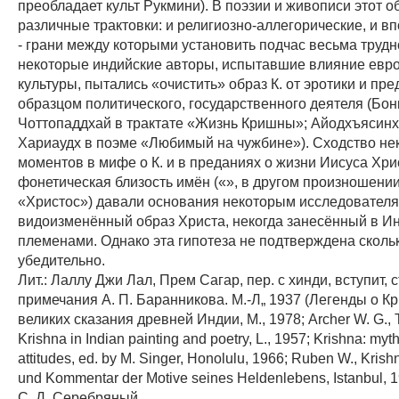
преобладает культ Рукмини). В поэзии и живописи этот о
различные трактовки: и религиозно-аллегорические, и в
- грани между которыми установить подчас весьма трудно
некоторые индийские авторы, испытавшие влияние евр
культуры, пытались «очистить» образ К. от эротики и пре
образцом политического, государственного деятеля (Бо
Чоттопаддхай в трактате «Жизнь Кришны»; Айодхъясинх
Хариаудх в поэме «Любимый на чужбине»). Сходство не
моментов в мифе о К. и в преданиях о жизни Иисуса Хрис
фонетическая близость имён («», в другом произношении
«Христос») давали основания некоторым исследователям
видоизменённый образ Христа, некогда занесённый в 
племенами. Однако эта гипотеза не подтверждена сколь
убедительно.
Лит.: Лаллу Джи Лал, Прем Сагар, пер. с хинди, вступит, с
примечания А. П. Баранникова. М.-Л„ 1937 (Легенды о Кр
великих сказания древней Индии, М., 1978; Archer W. G., T
Krishna in Indian painting and poetry, L., 1957; Krishna: myth
attitudes, ed. by М. Singer, Honolulu, 1966; Ruben W., Kris
und Kommentar der Motive seines Heldenlebens, Istanbul, 1
С. Д. Серебряный.