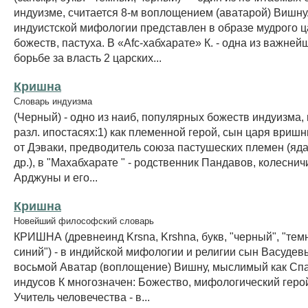
индуизме, считается 8-м воплощением (аватарой) Вишну
индуистской мифологии представлен в образе мудрого ц
божеств, пастуха. В «Afc-хабхарате» К. - одна из важней
борьбе за власть 2 царских...
Кришна
Словарь индуизма
(Черный) - одно из наиб, популярных божеств индуизма,
разл. ипостасях:1) как племенной герой, сын царя вриш
от Дэваки, предводитель союза пастушеских племен (яда
др.), в "Махабхарате " - родственник Пандавов, колеснич
Арджуны и его...
Кришна
Новейший философский словарь
КРИШНА (древнеинд Krsna, Krshna, букв, "черный", "темн
синий") - в индийской мифологии и религии сын Васудев
восьмой Аватар (воплощение) Вишну, мыслимый как Сп
индусов К многозначен: Божество, мифологический геро
Учитель человечества - в...