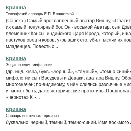
Кришна
Теософский словарь Е.П. Блаватской
(Санскр.) Самый прославленный аватар Вишну, «Спасит
их самый популярный бог. Он - восьмой Аватар, сын Дэв
племянник Кансы, индийского Царя Ирода, который, ища
пастухов овец и коров, укрывших его, убил тысячи их н
младенцев. Повесть о...
Кришна
Энциклопедия мифологии
(др.-инд. krsna, букв. «чёрный», «тёмный», «тёмно-синий
мифологии сын Васудевы и Деваки, аватара Вишну. Обра
многозначен; по-видимому, в нём слились различные м
и, может быть, даже исторические прототипы.Предполага
«чернота» К. -...
Кришна
Словарь восточных терминов
буквально: черный, темный, темно-синий. Имя восьмого