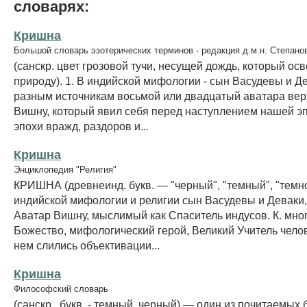
словарях:
Кришна
Большой словарь эзотерических терминов - редакция д.м.н. Степано
(санскр. цвет грозовой тучи, несущей дождь, который ос
природу). 1. В индийской мифологии - сын Васудевы и Де
разным источникам восьмой или двадцатый аватара вер
Вишну, который явил себя перед наступлением нашей эп
эпохи вражд, раздоров и...
Кришна
Энциклопедия "Религия"
КРИШНА (древнеинд. букв. — "черный", "темный", "темн
индийской мифологии и религии сын Васудевы и Деваки
Аватар Вишну, мыслимый как Спаситель индусов. К. мно
Божество, мифологический герой, Великий Учитель чело
нем слились объективации...
Кришна
Философский словарь
(санскр., букв. - темный, черный) — один из почитаемых 