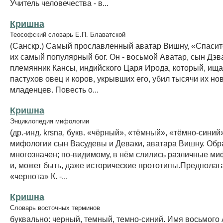
Учитель человечества - в...
Кришна
Теософский словарь Е.П. Блаватской
(Санскр.) Самый прославленный аватар Вишну, «Спасит
их самый популярный бог. Он - восьмой Аватар, сын Дэв
племянник Кансы, индийского Царя Ирода, который, ища
пастухов овец и коров, укрывших его, убил тысячи их н
младенцев. Повесть о...
Кришна
Энциклопедия мифологии
(др.-инд. krsna, букв. «чёрный», «тёмный», «тёмно-синий
мифологии сын Васудевы и Деваки, аватара Вишну. Обра
многозначен; по-видимому, в нём слились различные м
и, может быть, даже исторические прототипы.Предполага
«чернота» К. -...
Кришна
Словарь восточных терминов
буквально: черный, темный, темно-синий. Имя восьмого