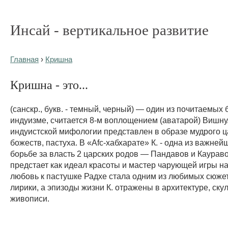
Инсай - вертикальное развитие
Главная
›
Кришна
Кришна - это...
(санскр., букв. - темный, черный) — один из почитаемых 
индуизме, считается 8-м воплощением (аватарой) Вишну
индуистской мифологии представлен в образе мудрого ц
божеств, пастуха. В «Afc-хабхарате» К. - одна из важней
борьбе за власть 2 царских родов — Пандавов и Каураво
предстает как идеал красоты и мастер чарующей игры на
любовь к пастушке Радхе стала одним из любимых сюжет
лирики, а эпизоды жизни К. отражены в архитектуре, ску
живописи.