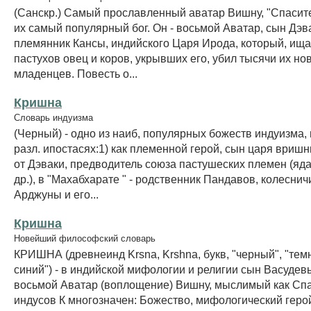
(Санскр.) Самый прославленный аватар Вишну, "Спасите
их самый популярный бог. Он - восьмой Аватар, сын Дэв
племянник Кансы, индийского Царя Ирода, который, ища
пастухов овец и коров, укрывших его, убил тысячи их н
младенцев. Повесть о...
Кришна
Словарь индуизма
(Черный) - одно из наиб, популярных божеств индуизма,
разл. ипостасях:1) как племенной герой, сын царя вриш
от Дэваки, предводитель союза пастушеских племен (яда
др.), в "Махабхарате " - родственник Пандавов, колеснич
Арджуны и его...
Кришна
Новейший философский словарь
КРИШНА (древнеинд Krsna, Krshna, букв, "черный", "темн
синий") - в индийской мифологии и религии сын Васудев
восьмой Аватар (воплощение) Вишну, мыслимый как Сп
индусов К многозначен: Божество, мифологический геро