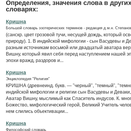
Определения, значения слова в други
словарях:
Кришна
Большой словарь эзотерических терминов - редакция д.м.н. Степано
(санскр. цвет грозовой тучи, несущей дождь, который ос
природу). 1. В индийской мифологии - сын Васудевы и Де
разным источникам восьмой или двадцатый аватара вер
Вишну, который явил себя перед наступлением нашей эп
эпохи вражд, раздоров и...
Кришна
Энциклопедия "Религия"
КРИШНА (древнеинд. букв. — "черный", "темный", "темн
индийской мифологии и религии сын Васудевы и Деваки
Аватар Вишну, мыслимый как Спаситель индусов. К. мно
Божество, мифологический герой, Великий Учитель чело
нем слились объективации...
Кришна
Философский словарь