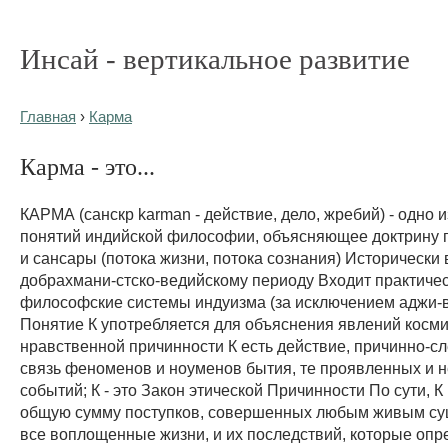
Инсай - вертикальное развитие
Главная
›
Карма
Карма - это...
КАРМА (санскр karman - действие, дело, жребий) - одно 
понятий индийской философии, объясняющее доктрину
и сансары (потока жизни, потока сознания) Исторически 
добрахмани-стско-ведийскому периоду Входит практичес
философские системы индуизма (за исключением аджи-в
Понятие К употребляется для объяснения явлений косми
нравственной причинности К есть действие, причинно-с
связь феноменов и ноуменов бытия, те проявленных и 
событий; К - это Закон этической Причинности По сути, 
общую сумму поступков, совершенных любым живым су
все воплощенные жизни, и их последствий, которые оп