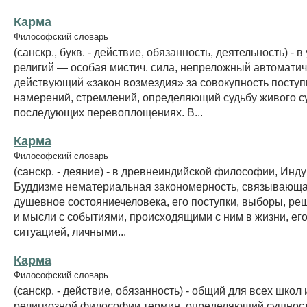
Карма
Философский словарь
(санскр., букв. - действие, обязанность, деятельность) - в
религий — особая мистич. сила, непреложный автомати
действующий «закон возмездия» за совокупность поступ
намерений, стремлений, определяющий судьбу живого с
последующих перевоплощениях. В...
Карма
Философский словарь
(санскр. - деяние) - в древнеиндийской философии, Инд
Буддизме нематериальная закономерность, связывающа
душевное состояниечеловека, его поступки, выборы, ре
и мысли с событиями, происходящими с ним в жизни, ег
ситуацией, личными...
Карма
Философский словарь
(санскр. - действие, обязанность) - общий для всех школ
религиозной философии термин, определяющий сущнос