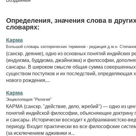
Определения, значения слова в други
словарях:
Карма
Большой словарь эзотерических терминов - редакция д.м.н. Степано
(санскр. деяние), одно из основных понятий индийских р
(индуизма, буддизма, джайнизма) и философии, дополн
сансары. В широком смысле общая сумма совершенных
существом поступков и их последствий, определяющая х
нового рождения,...
Карма
Энциклопедия "Религия"
КАРМА (санскр. "действие, дело, жребий") — одно из це
понятий индийской философии, объясняющее доктрину
и сансары. Исторически восходит к добрахманистско-ве
периоду. Входит практически во все философские систе
(за исключением адживики и...