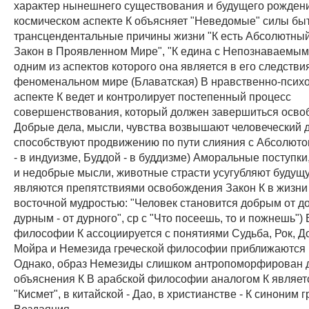
характер нынешнего существования и будущего рождени
космическом аспекте К объясняет "Неведомые" силы быт
трансцендентальные причины жизни "К есть Абсолютны
Закон в Проявленном Мире", "К едина с Непознаваемым
одним из аспектов которого она является в его следстви
феноменальном мире (Блаватская) В нравственно-псих
аспекте К ведет и контролирует постепенный процесс
совершенствования, который должен завершиться осв
Добрые дела, мысли, чувства возвышают человеческий д
способствуют продвижению по пути слияния с Абсолют
- в индуизме, Буддой - в буддизме) Аморальные поступки
и недобрые мысли, животные страсти усугубляют будущ
являются препятствиями освобождения Закон К в жизн
восточной мудростью: "Человек становится добрым от д
дурным - от дурного", ср с "Что посеешь, то и пожнешь")
философии К ассоциируется с понятиями Судьба, Рок, Д
Мойра и Немезида греческой философии приближаются 
Однако, образ Немезиды слишком антропоморфирован 
объяснения К В арабской философии аналогом К являет
"Кисмет", в китайской - Дао, в христианстве - К синоним г
Воздаяния