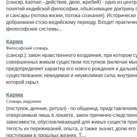
(санскр. karman - действие, дело, жребий) - одно из цент
понятий индийской философии, объясняющее доктрину
и сансары (потока жизни, потока сознания). Исторически
добрахмани-стско-ведийскому периоду. Входит практичес
философские системы...
Карма
Философский словарь
(санскр.): закон нравственного воздаяния, при котором 
совершенных живым существом поступков (включая мыс
предопределяет характер его нового рождения и дальн
существования; невидимая и неумолимая сила, внутрен
которой скрыт.
Карма
Словарь индуизма
(поступок, деяние, ритуал) - по общеинд. представления
отвергаемым лишь в локаяте, закон причинно-следстве
зависимости, обусловливающий для живых существ при
тягость их переживаний, опыта, а также значит, долю ег
поступками в прошлых жизнях. Т....