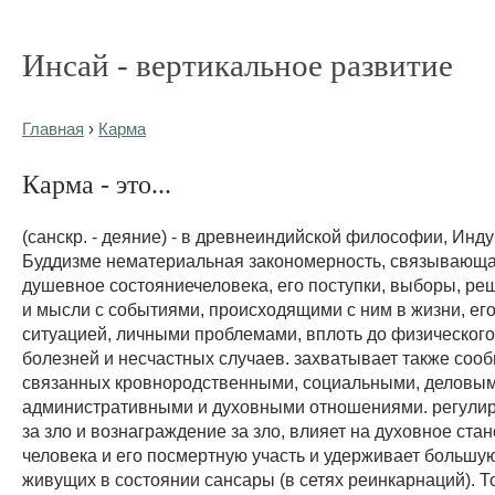
Инсай - вертикальное развитие
Главная
›
Карма
Карма - это...
(санскр. - деяние) - в древнеиндийской философии, Инд
Буддизме нематериальная закономерность, связывающа
душевное состояниечеловека, его поступки, выборы, ре
и мысли с событиями, происходящими с ним в жизни, ег
ситуацией, личными проблемами, вплоть до физического
болезней и несчастных случаев. захватывает также соо
связанных кровнородственными, социальными, деловым
административными и духовными отношениями. регулир
за зло и вознаграждение за зло, влияет на духовное ста
человека и его посмертную участь и удерживает большую
живущих в состоянии сансары (в сетях реинкарнаций). То