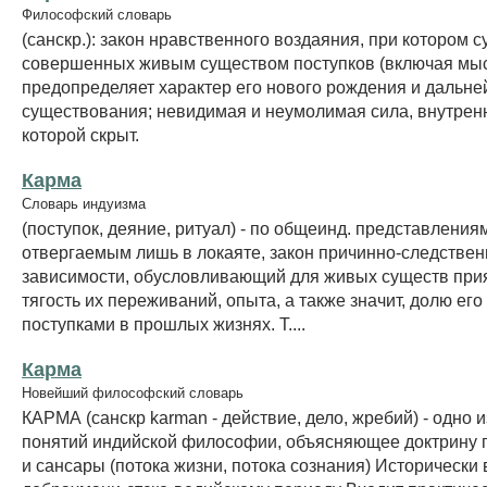
Философский словарь
(санскр.): закон нравственного воздаяния, при котором 
совершенных живым существом поступков (включая мыс
предопределяет характер его нового рождения и дальн
существования; невидимая и неумолимая сила, внутрен
которой скрыт.
Карма
Словарь индуизма
(поступок, деяние, ритуал) - по общеинд. представления
отвергаемым лишь в локаяте, закон причинно-следстве
зависимости, обусловливающий для живых существ при
тягость их переживаний, опыта, а также значит, долю ег
поступками в прошлых жизнях. Т....
Карма
Новейший философский словарь
КАРМА (санскр karman - действие, дело, жребий) - одно 
понятий индийской философии, объясняющее доктрину
и сансары (потока жизни, потока сознания) Исторически 