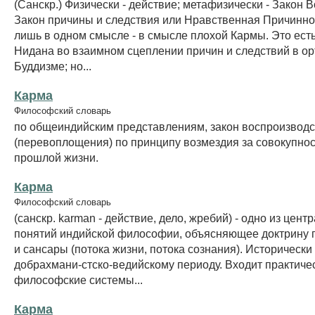
(Санскр.) Физически - действие; метафизически - Закон В
Закон причины и следствия или Нравственная Причинно
лишь в одном смысле - в смысле плохой Кармы. Это ест
Нидана во взаимном сцеплении причин и следствий в о
Буддизме; но...
Карма
Философский словарь
по общеиндийским представлениям, закон воспроизвод
(перевоплощения) по принципу возмездия за совокупнос
прошлой жизни.
Карма
Философский словарь
(санскр. karman - действие, дело, жребий) - одно из цент
понятий индийской философии, объясняющее доктрину
и сансары (потока жизни, потока сознания). Исторически
добрахмани-стско-ведийскому периоду. Входит практичес
философские системы...
Карма