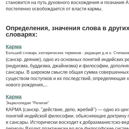
становится на путь духовного восхождения и познания А
постепенно освобождается от власти кармы.
Определения, значения слова в други
словарях:
Карма
Большой словарь эзотерических терминов - редакция д.м.н. Степано
(санскр. деяние), одно из основных понятий индийских р
(индуизма, буддизма, джайнизма) и философии, дополн
сансары. В широком смысле общая сумма совершенных
существом поступков и их последствий, определяющая х
нового рождения,...
Карма
Энциклопедия "Религия"
КАРМА (санскр. "действие, дело, жребий") — одно из це
понятий индийской философии, объясняющее доктрину
и сансары. Исторически восходит к добрахманистско-ве
периоду. Входит практически во все философские систе