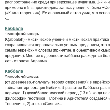
распространение среди приверженцев иудаизма. 1-й книг
примерно в 8 в. произведена запись учения К., была «
(«Книга творения»). Ее анонимный автор учил, что основ
-...
Каббала
Философский словарь
(Qabbalah) - мистическое учение и мистическая практика
сохранявшаяся первоначально устным преданием, что о
самим еврейским словом (принятие, в объективном смыс
предание). Мнение о древности каббалы расходятся бол
лет - от эпохи Авраама...
Каббала
Философский словарь
(от древнеевр.-получать; теория откровения): в еврейск
тайнаяинтерпретация Библии. В развитии Каббалы разл
периода: 1) докаббалистический период (13 в.), когда на
философии гностиков, Плотина и Аристотеля создается 
Творения»; 2) эпоха «Сияние...