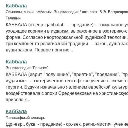
Каббала
Символы; знаки; эмблемы: Энциклопедия / авт.-сост. В.Э. Багдасарян
Телицын
КАББАЛА (от евр. qabbalah — предание) — оккультное у
уходящее корнями в иудаизм, выраженное в эзотерико-
форме. Согласно неортодоксальной иудейской теологии,
три компонента религиозной традиции — закон, душа за
души закона. Первое понятие...
Каббала
Энциклопедия "Религия"
КАББАЛА (иврит. "получение", "приятие", "предание", "т
иудаизме — эзотерическое теософское учение с элемент
теургии. Будучи изначально явлением еврейской культур
воздействовала с эпохи Средневековья на христианскую 
привело к...
Каббала
Философский словарь
(др.-евр., букв. - предание) - ср.-век. религ.-мистич. уче