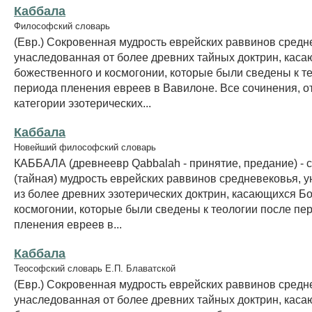
Каббала
Философский словарь
(Евр.) Сокровенная мудрость еврейских раввинов средн
унаследованная от более древних тайных доктрин, кас
божественного и космогонии, которые были сведены к т
периода пленения евреев в Вавилоне. Все сочинения, о
категории эзотерических...
Каббала
Новейший философский словарь
КАББАЛА (древнеевр Qabbalah - принятие, предание) - 
(тайная) мудрость еврейских раввинов средневековья, 
из более древних эзотерических доктрин, касающихся Б
космогонии, которые были сведены к теологии после пе
пленения евреев в...
Каббала
Теософский словарь Е.П. Блаватской
(Евр.) Сокровенная мудрость еврейских раввинов средн
унаследованная от более древних тайных доктрин, кас