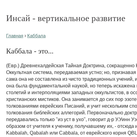
Инсай - вертикальное развитие
Главная
›
Каббала
Каббала - это...
(Евр.) Древнехалдейская Тайная Доктрина, сокращенно 
Оккультная система, передаваемая устно; но, признавая
сама она не составлена из чисто традиционных учений, и
она была фундаментальной наукой, но теперь искажена
столетий и интерполяциями западных оккультистов, в о
христианских мистиков. Она занимается до сих пор эзот
толкованиями еврейских Писаний, и учит нескольким сп
толкования библейских аллегорий. Первоначально докт
передавались только "из уст в ухо", говорит д-р У.Уинн Уэ
образом от учителя к ученику, получавшему их, - отсюда 
Kabbalah, Qabalah или Cabbala, от еврейского корня QBL