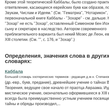
Кроме этой теоретической Каббалы, было создано практ
ответвление, касающееся еврейских букв как образов, 
Звукам, Числам и Идеям." (См. "Гематриа", "Нотарикон", 
первоначальной книге Каббалы - "Зохаре" - см. дальше
"Зохар" не есть "Зохар", оставленный Симеоном бен Ио
сыну и секретарю в наследство. Автором современного
приблизительного варианта был некий Мозес де Леон, е
XIII столетии. (См. "", с. 176, и "Зохар".)
Определения, значения слова в други
словарях:
Каббала
Большой словарь эзотерических терминов - редакция д.м.н. Степано
(др.-евр., букв, предание), древнейшее учение о тайнах 
Творения, ведущее свое начало от праотца Авраама. Иу
мистическое учение, окончательно оформившееся в XIII 
всегда была преимущественно устным учением посвяще
тайны и обряды производил,...