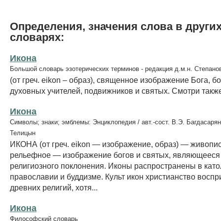
Определения, значения слова в други
словарях:
Икона
Большой словарь эзотерических терминов - редакция д.м.н. Степано
(от греч. eikon – образ), священное изображение Бога, б
духовных учителей, подвижников и святых. Смотри такж
Икона
Символы; знаки; эмблемы: Энциклопедия / авт.-сост. В.Э. Багдасарян
Телицын
ИКОНА (от греч. eikon — изображение, образ) — живоп
рельефное — изображение богов и святых, являющееся
религиозного поклонения. Иконы распространены в като
православии и буддизме. Культ икон христианство воспр
древних религий, хотя...
Икона
Философский словарь