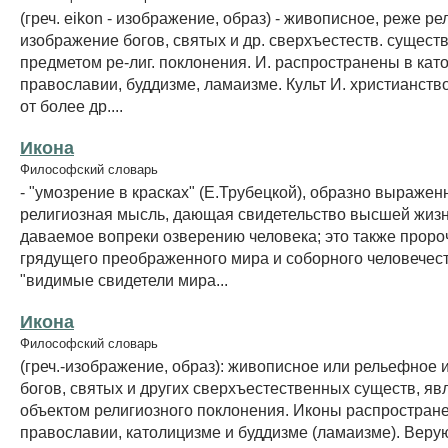
(греч. eikon - изображение, образ) - живописное, реже р
изображение богов, святых и др. сверхъестеств. сущес
предметом ре-лиг. поклонения. И. распространены в кат
православии, буддизме, ламаизме. Культ И. христианств
от более др....
Икона
Философский словарь
- "умозрение в красках" (Е.Трубецкой), образно выражен
религиозная мысль, дающая свидетельство высшей жиз
даваемое вопреки озверению человека; это также проро
грядущего преображенного мира и соборного человечеств
"видимые свидетели мира...
Икона
Философский словарь
(греч.-изображение, образ): живописное или рельефное
богов, святых и других сверхъестественных существ, я
объектом религиозного поклонения. Иконы распростран
православии, католицизме и буддизме (ламаизме). Вер