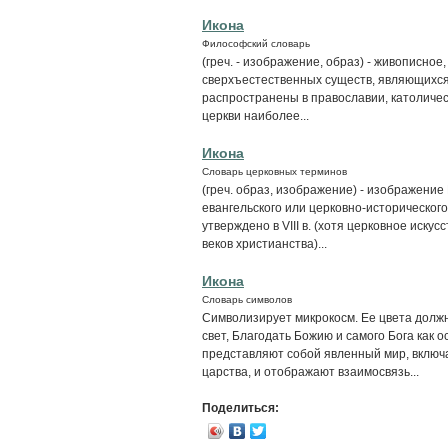
Икона
Философский словарь
(греч. - изображение, образ) - живописное
сверхъестественных существ, являющихся
распространены в православии, католичес
церкви наиболее...
Икона
Словарь церковных терминов
(греч. образ, изображение) - изображение 
евангельского или церковно-историческог
утверждено в VIII в. (хотя церковное искусс
веков христианства)...
Икона
Словарь символов
Символизирует микрокосм. Ее цвета долж
свет, Благодать Божию и самого Бога как 
представляют собой явленный мир, включ
царства, и отображают взаимосвязь...
Поделиться: