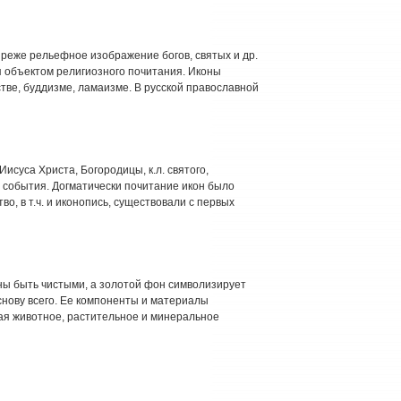
, реже рельефное изображение богов, святых и др.
 объектом религиозного почитания. Иконы
тве, буддизме, ламаизме. В русской православной
Иисуса Христа, Богородицы, к.л. святого,
о события. Догматически почитание икон было
тво, в т.ч. и иконопись, существовали с первых
ны быть чистыми, а золотой фон символизирует
основу всего. Ее компоненты и материалы
ая животное, растительное и минеральное