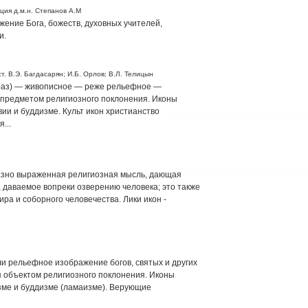
ция д.м.н. Степанов А.М
ажение Бога, божеств, духовных учителей,
и.
т. В.Э. Багдасарян; И.Б. Орлов; В.Л. Телицын
браз) — живописное — реже рельефное —
 предметом религиозного поклонения. Иконы
ии и буддизме. Культ икон христианство
...
бразно выраженная религиозная мысль, дающая
 даваемое вопреки озверению человека; это также
ра и соборного человечества. Лики икон -
ли рельефное изображение богов, святых и других
 объектом религиозного поклонения. Иконы
зме и буддизме (ламаизме). Верующие