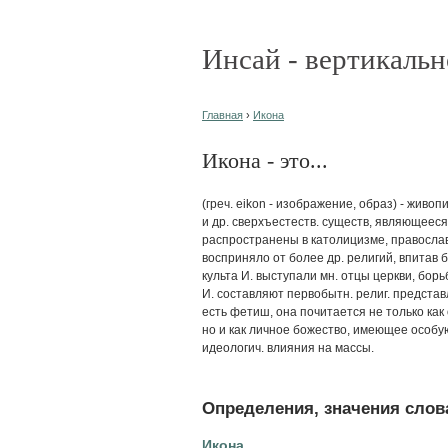
Инсай - вертикальн
Главная
›
Икона
Икона - это...
(греч. eikon - изображение, образ) - жив
и др. сверхъестеств. существ, являющееся
распространены в католицизме, православ
восприняло от более др. религий, впитав 
культа И. выступали мн. отцы церкви, борь
И. составляют первобытн. религ. представ
есть фетиш, она почитается не только как 
но и как личное божество, имеющее особую
идеологич. влияния на массы.
Определения, значения слова
Икона