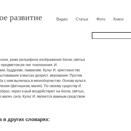
ое развитие
Видео
Статьи
Фото
Книги
описное, реже рельефное изображение богов, святых
 предметом ре-лиг. поклонения. И.
ии, буддизме, ламаизме. Культ И. христианство
бытовавшие в массах дохрист. верования. Против
ба с ним вылилась в иконоборчество. Основу культа
ления (фетишизм, магия). По своему существу И.
образ, через к-рый воздействуют на богов, святых,
 магич. силу. Культ И. является важным средством
 в других словарях: