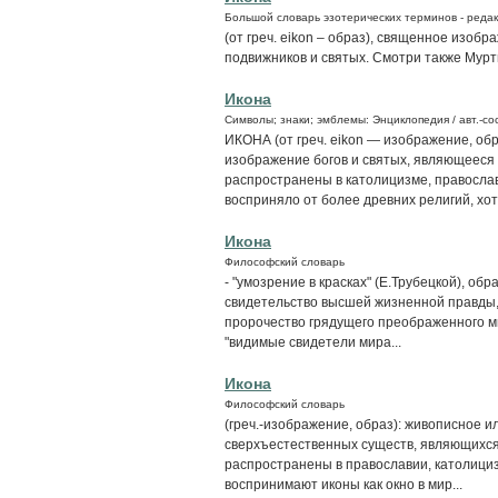
Большой словарь эзотерических терминов - редак
(от греч. eikon – образ), священное изобр
подвижников и святых. Смотри также Мурт
Икона
Символы; знаки; эмблемы: Энциклопедия / авт.-сос
ИКОНА (от греч. eikon — изображение, о
изображение богов и святых, являющееся
распространены в католицизме, православ
восприняло от более древних религий, хотя
Икона
Философский словарь
- "умозрение в красках" (Е.Трубецкой), о
свидетельство высшей жизненной правды,
пророчество грядущего преображенного ми
"видимые свидетели мира...
Икона
Философский словарь
(греч.-изображение, образ): живописное и
сверхъестественных существ, являющихся
распространены в православии, католици
воспринимают иконы как окно в мир...