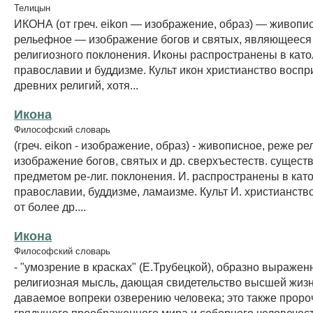
Телицын
ИКОНА (от греч. eikon — изображение, образ) — живоп
рельефное — изображение богов и святых, являющееся
религиозного поклонения. Иконы распространены в като
православии и буддизме. Культ икон христианство воспр
древних религий, хотя...
Икона
Философский словарь
(греч. eikon - изображение, образ) - живописное, реже р
изображение богов, святых и др. сверхъестеств. сущес
предметом ре-лиг. поклонения. И. распространены в кат
православии, буддизме, ламаизме. Культ И. христианств
от более др....
Икона
Философский словарь
- "умозрение в красках" (Е.Трубецкой), образно выражен
религиозная мысль, дающая свидетельство высшей жиз
даваемое вопреки озверению человека; это также проро
грядущего преображенного мира и соборного человечеств