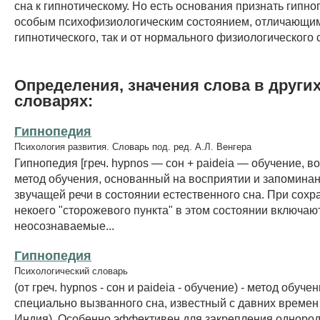
сна к гипнотическому. Но есть основания признать гипн
особым психофизиологическим состоянием, отличающим
гипнотического, так и от нормального физиологического 
Определения, значения слова в други
словарях:
Гипнопедия
Психология развития. Словарь под. ред. А.Л. Венгера
Гипнопедия [греч. hypnos — сон + paideia — обучение, в
метод обучения, основанный на восприятии и запомина
звучащей речи в состоянии естественного сна. При сохр
некоего "сторожевого пункта" в этом состоянии включаю
неосознаваемые...
Гипнопедия
Психологический словарь
(от греч. hypnos - сон и paideia - обучение) - метод обуч
специально вызванного сна, известный с давних времен 
Индия). Особенно эффективен для закрепления одноро