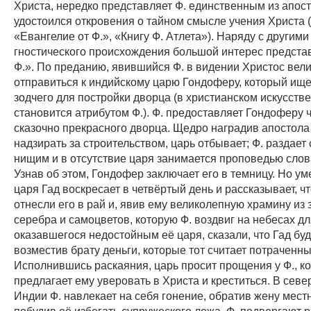
Христа, нередко представляет Ф. единственным из апост
удостоился откровения о тайном смысле учения Христа (
«Евангелие от Ф.», «Книгу Ф. Атлета»). Наряду с другим
гностического происхождения большой интерес предст
Ф.». По преданию, явившийся Ф. в видении Христос вели
отправиться к индийскому царю Гондоферу, который ище
зодчего для постройки дворца (в христианском искусстве
становится атрибутом Ф.). Ф. предоставляет Гондоферу 
сказочно прекрасного дворца. Щедро наградив апостола 
надзирать за строительством, царь отбывает; Ф. раздает
нищим и в отсутствие царя занимается проповедью слов
Узнав об этом, Гондофер заключает его в темницу. Но у
царя Гад воскресает в четвёртый день и рассказывает, ч
отнесли его в рай и, явив ему великолепную храмину из 
серебра и самоцветов, которую Ф. воздвиг на небесах д
оказавшегося недостойным её царя, сказали, что Гад буд
возместив брату деньги, которые тот считает потраченн
Исполнившись раскаяния, царь просит прощения у Ф., к
предлагает ему уверовать в Христа и креститься. В сев
Индии Ф. навлекает на себя гонение, обратив жену мест
побудив её избегать супружеского ложа. Ф. подвергают