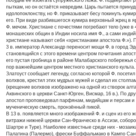
пыткам, но он остаётся невредим. Царь пытается принуди
идолопоклонству, но Ф. приказывает бесу покинуть кумир
его. При виде разбившегося кумира верховный жрец в я
Ф. мечом. Христиане с почестями погребают тело (уже в 4
монашеских общин в Индии носила имя Ф., а сами индий
христиане называют себя «христианами апостола Ф.»). 
3 в. император Александр переносит мощи Ф. в город Эд
становящийся с этого времени центром почитания апост
его пустая гробница в районе Малабарского побережья о
пор важнейшим центром местного христианского культа.
Златоуст сообщает легенду, согласно которой Ф. посетил
волхвов, крестил этих мудрых мужей и сделал их столпа
(крещение волхвов изображено на одной из створок ал
Аквинского в церкви Санкт-Юрген, Висмар, 16 в.). По дру
апостол проповедовал парфянам, мидийцам и персам и
мученическую смерть, пронзённый пикой.
В 13 в. появляется много изображений Ф. и сцен из его ж
витражи нижней церкви Сан-Франческо в Ассизи, соборо
Шартре и Type). Наиболее известные среди них - мозаик
Палатина (Палермо), фрески Буффальмако в Кампо Санто