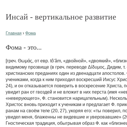
Инсай - вертикальное развитие
Главная
›
Фома
Фома - это...
[греч. Θωμάς, от евр. tô'âm, «двойной», «двоякий», «близн
видимому прозвище (в греч. переводе Δίδυμος, Дидим, т. е
христианских преданиях один из двенадцати апостолов. 
учениками, когда к ним приходил воскресший Иисус Христ
24), и он отказывается поверить в воскресение Христа, п
увидит ран от гвоздей и не вложит в них перста (имя «нев
«неверующего», Ф. становится нарицательным). Несколь
Христос вновь приходит к ученикам и предлагает Ф. прик
ранам на своём теле (20, 27), укоряя его: «ты поверил, п
увидел меня, блаженны не видевшие и уверовавшие» (20
Гностическая традиция, обыгрывая образ Ф. как «близн