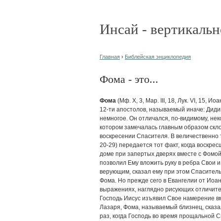
Инсай - вертикальн
Главная
›
Библейская энциклопедия
Фома - это...
Фома
(Мф. X, 3, Мар. III, 18, Лук. VI, 15, Иоа
12-ти апостолов, называемый иначе: Диди
немногое. Он отличался, по-видимому, не
котором замечалась главным образом скло
воскресении Спасителя. В величественно 
20-29) передается тот факт, когда воскре
доме при запертых дверях вместе с Фомой
позволил Ему вложить руку в ребра Свои 
верующим, сказал ему при этом Спаситель.
Фома. Но прежде сего в Евангелии от Иоа
выражениях, наглядно рисующих отличител
Господь Иисус изъявил Свое намерение в
Лазаря, Фома, называемый близнец, сказал 
раз, когда Господь во время прощальной 