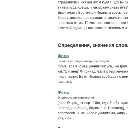
страданиями, сказал им: А куда Я иду вы з
знаем, куда идешь, и как можем знать путь
Евангелие в Восточной Индии, и здесь пр
берегу, доселе еще находится значитель
апостола Фомы. Память его совершается Ц
Светлой седмицы называется Фоминым во
Определения, значения слова
Фома
Библейская энциклопедия Брокгауза
Фома (арам Тома), ученик Иисуса, чье гре
как "близнец" Ф принадлежит к тем ученик
план, только Ев от Иоанна сообщает о не
вместе с...
Фома
Энциклопедия мифологии
[греч. Θωμάς, от евр. tô'âm, «двойной», «д
переводе Δίδυμος, Дидим, т. е. Близнец)],
апостолов. Ф. не было с учениками, когда 
24), и он...