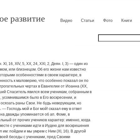
ое развитие
Видео
Статьи
Фото
Книги
н. XI, 16, XIV, 5, XX, 24, XXI, 2, Деян. I, 3) — один из
мом, или близнецом. Об его жизни нам известно
которыми особенностями в своем характере, в
нность к маловерию, что особенно показал он по
трогательных чертах в Евангелии от Иоанна (XX,
сший Спаситель явился всем ученикам, собранным в
, усомнившимся было в Его воскресении, и
и осязать раны Свои. Не будь неверующим, но
 — Господь мой и Бог мой! сказал ему в ответ
нна дважды упоминается об ап. Фоме, в
ьный от прочих учеников характер: именно, когда
месте с учениками идти в Иудею для воскрешения
им: пойдем и мы умрем с Ним (XI, 16). В другой
Своей беседы с учениками, пред Своими