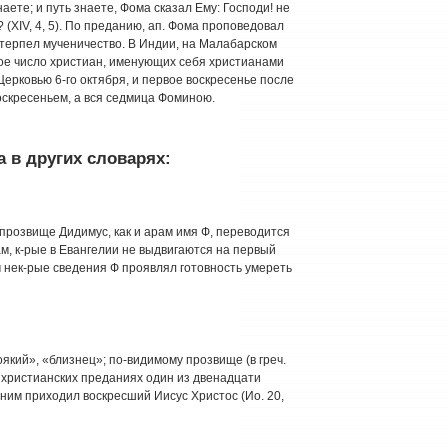
наете; и путь знаете, Фома сказал Ему: Господи! не
? (XIV, 4, 5). По преданию, ап. Фома проповедовал
етерпел мученичество. В Индии, на Малабарском
ное число христиан, именующих себя христианами
ерковью 6-го октября, и первое воскресенье после
скресеньем, а вся седмица Фоминою.
 в других словарях:
ч прозвище Дидимус, как и арам имя Ф, переводится
ам, к-рые в Евангелии не выдвигаются на первый
м нек-рые сведения Ф проявлял готовность умереть
воякий», «близнец»; по-видимому прозвище (в греч.
 в христианских преданиях один из двенадцати
к ним приходил воскресший Иисус Христос (Ио. 20,