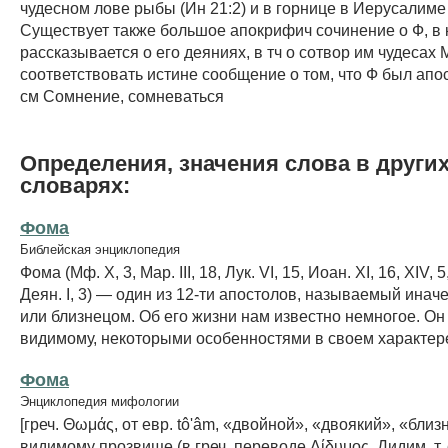
чудесном лове рыбы (Ин 21:2) и в горнице в Иерусалиме 
Существует также большое апокрифич сочинение о Ф, в 
рассказывается о его деяниях, в тч о сотвор им чудесах
соответствовать истине сообщение о том, что Ф был ап
см Сомнение, сомневаться
Определения, значения слова в други
словарях:
Фома
Библейская энциклопедия
Фома (Мф. X, 3, Мар. III, 18, Лук. VI, 15, Иоан. XI, 16, XIV, 5
Деян. I, 3) — один из 12-ти апостолов, называемый инач
или близнецом. Об его жизни нам известно немногое. Он 
видимому, некоторыми особенностями в своем характере,
Фома
Энциклопедия мифологии
[греч. Θωμάς, от евр. tô'âm, «двойной», «двоякий», «близн
видимому прозвище (в греч. переводе Δίδυμος, Дидим, т. е