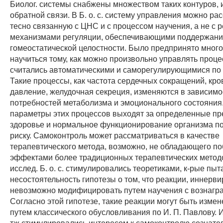
Биолог. системы снабжены множеством таких контуров, и
обратной связи. В Б. о. с. систему управления можно ра
тесно связанную с ЦНС и с процессом научения, а не с
механизмами регуляции, обеспечивающими поддержан
гомеостатической целостности. Было предпринято мног
научиться тому, как можно произвольно управлять проце
считались автоматическими и саморегулирующимися по 
Такие процессы, как частота сердечных сокращений, кр
давление, желудочная секреция, изменяются в зависимо
потребностей метаболизма и эмоционального состояния.
параметры этих процессов выходят за определенные пр
здоровье и нормальное функционирование организма п
риску. Самоконтроль может рассматриваться в качестве
терапевтического метода, возможно, не обладающего п
эффектами более традиционных терапевтических методо
исслед. Б. о. с. стимулировались теоретиками, к-рые пыт
несостоятельность гипотезы о том, что реакции, иннер
невозможно модифицировать путем научения с вознагр
Согласно этой гипотезе, такие реакции могут быть изме
путем классического обусловливания по И. П. Павлову. Ис
тж стимулировались интересом к самоконтролю сознате