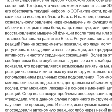
состояний. Тот факт, что человек может изменять свои Э
его обеспечить текущей информ. о ЭЭГ-активности, прив
количества исслед. в области Б. о. с. И наконец, пониман
сознательноеуправление нервно-мышечными функциям
облегчить нек-рые виды боли, напр. головную, или приве
восстановлению мышечной функции после травмы или з
тж способствовало развитию Б. о. с. Регулирование ав
реакций Ранние эксперименты показали, что люди могут
регулировать сосудодвигательные реакции, электродер
активность и частоту сердечных сокращений. Вслед за 
сообщениями были опубликованы данные из мн. лаборат
показали, что представляется возможным влиять на мн.
реакции человека и животных путем инструментального 
использованием различных схем подкрепления. Помим
методологических недостатков, центральным объектом к
исслед. стал механизм, лежащий в основе изменений а
реакций. Спор велся вокруг проблемы опосредования: п
утверждали, что в данном случае подлинного инструмен
научения не происходило. И все же, испытуемые каким-
опосредовали автономную реакцию: либо через некий ви