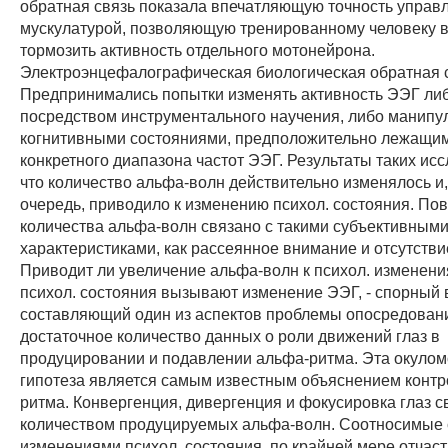
обратная связь показала впечатляющую точность управ
мускулатурой, позволяющую тренированному человеку в
тормозить активность отдельного мотонейрона.
Электроэнцефалографическая биологическая обратная 
Предпринимались попытки изменять активность ЭЭГ ли
посредством инструментального научения, либо манип
когнитивными состояниями, предположительно лежащим
конкретного диапазона частот ЭЭГ. Результаты таких исс
что количество альфа-волн действительно изменялось и,
очередь, приводило к изменению психол. состояния. П
количества альфа-волн связано с такими субъективным
характеристиками, как рассеянное внимание и отсутстви
Приводит ли увеличение альфа-волн к психол. изменени
психол. состояния вызывают изменение ЭЭГ, - спорный 
составляющий один из аспектов проблемы опосредован
достаточное количество данных о роли движений глаз в
продуцировании и подавлении альфа-ритма. Эта окуло
гипотеза является самым известным объяснением контр
ритма. Конвергенция, дивергенция и фокусировка глаз с
количеством продуцируемых альфа-волн. Соотносимые 
изменениями психол. состояния, по крайней мере отчаст