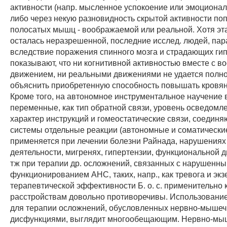
активности (напр. мысленное успокоение или эмоциона
либо через некую разновидность скрытой активности по
полосатых мышц - воображаемой или реальной. Хотя эт
осталась неразрешенной, последние исслед. людей, па
вследствие поражения спинного мозга и страдающих гип
показывают, что ни когнитивной активностью вместе с 
движением, ни реальными движениями не удается полн
объяснить приобретенную способность повышать кровян
Кроме того, на автономное инструментальное научение 
переменные, как тип обратной связи, уровень осведомл
характер инструкций и гомеостатические связи, соедин
системы отдельные реакции (автономные и соматические).
применяется при лечении болезни Райнада, нарушениях
деятельности, мигренях, гипертензии, функциональной д
тж при терапии др. осложнений, связанных с нарушенн
функционированием АНС, таких, напр., как тревога и экз
терапевтической эффективности Б. о. с. применительно 
расстройствам довольно противоречивы. Использование т
для терапии осложнений, обусловленных нервно-мыше
дисфункциями, выглядит многообещающим. Нервно-мы