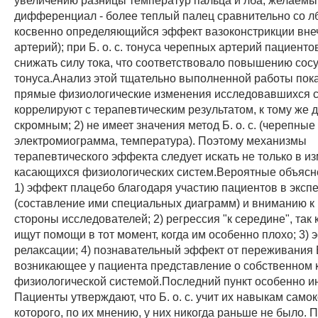
дифференциал - более теплый палец сравнительно со лб
косвенно определяющийся эффект вазоконстрикции вн
артерий); при Б. о. с. тонуса черепных артерий пациенто
снижать силу тока, что соответствовало повышению сос
тонуса.Анализ этой тщательно выполненной работы пока
прямые физиологические изменения исследовавшихся с
коррелируют с терапевтическим результатом, к тому же 
скромным; 2) не имеет значения метод Б. о. с. (черепные
электромиограмма, температура). Поэтому механизмы
терапевтического эффекта следует искать не только в и
касающихся физиологических систем.Вероятные объясн
1) эффект плацебо благодаря участию пациентов в эксп
(составление ими специальных диаграмм) и вниманию к 
стороны исследователей; 2) регрессия "к середине", так
ищут помощи в тот момент, когда им особенно плохо; 3)
релаксации; 4) познавательный эффект от переживания Б. 
возникающее у пациента представление о собственном 
физиологической системой.Последний пункт особенно и
Пациенты утверждают, что Б. о. с. учит их навыкам само
которого, по их мнению, у них никогда раньше не было. 