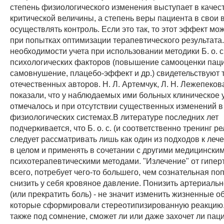
степень физиологического изменения выступает в качес
критической величины, а степень веры пациента в свои
осуществлять контроль. Если это так, то этот эффект мо
при попытках оптимизации терапевтического результата
необходимости учета при использовании методики Б. о. с
психологических факторов (повышение самооценки паци
самовнушение, плацебо-эффект и др.) свидетельствуют
отечественных авторов. Н. Л. Артемчук, Л. Н. Лежепеков
показали, что у наблюдаемых ими больных клиническое
отмечалось и при отсутствии существенных изменений 
физиологических системах.В литературе последних лет
подчеркивается, что Б. о. с. (и соответственно тренинг р
следует рассматривать лишь как один из подходов к леч
в целом и применять в сочетании с другими медицинским
психотерапевтическими методами. "Излечение" от гипер
всего, потребует чего-то большего, чем сознательная по
снизить у себя кровяное давление. Понизить артериаль
(или прекратить боль) - не значит изменить жизненные о
которые сформировали стереотипизированную реакцию.
также под сомнение, сможет ли или даже захочет ли пац