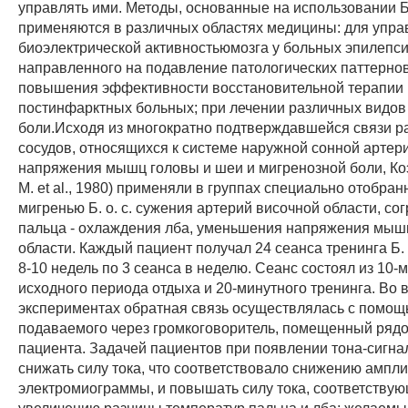
управлять ими. Методы, основанные на использовании Б. 
применяются в различных областях медицины: для упра
биоэлектрической активностьюмозга у больных эпилепси
направленного на подавление патологических паттерно
повышения эффективности восстановительной терапии
постинфарктных больных; при лечении различных видов
боли.Исходя из многократно подтверждавшейся связи 
сосудов, относящихся к системе наружной сонной артери
напряжения мышц головы и шеи и мигренозной боли, Коэ
M. et al., 1980) применяли в группах специально отобра
мигренью Б. о. с. сужения артерий височной области, со
пальца - охлаждения лба, уменьшения напряжения мыш
области. Каждый пациент получал 24 сеанса тренинга Б. о
8-10 недель по 3 сеанса в неделю. Сеанс состоял из 10-
исходного периода отдыха и 20-минутного тренинга. Во 
экспериментах обратная связь осуществлялась с помощь
подаваемого через громкоговоритель, помещенный рядо
пациента. Задачей пациентов при появлении тона-сигна
снижать силу тока, что соответствовало снижению ампл
электромиограммы, и повышать силу тока, соответству
увеличению разницы температур пальца и лба; желаемы