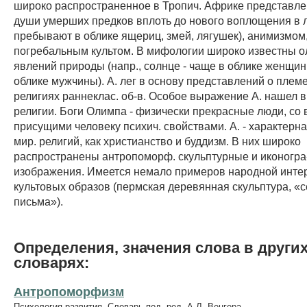
широко распространенное в Тропич. Африке представлен
души умерших предков вплоть до нового воплощения в
пребывают в облике ящериц, змей, лягушек), анимизмом
погребальным культом. В мифологии широко известны 
явлений природы (напр., солнце - чаще в облике женщи
облике мужчины). А. лег в основу представлений о племе
религиях раннеклас. об-в. Особое выражение А. нашел в 
религии. Боги Олимпа - физически прекрасные люди, со
присущими человеку психич. свойствами. А. - характерна
мир. религий, как христианство и буддизм. В них широко
распространены антропоморф. скульптурные и иконогра
изображения. Имеется немало примеров народной инте
культовых образов (пермская деревянная скульптура, «
письма»).
Определения, значения слова в други
словарях:
Антропоморфизм
Психология развития. Словарь под. ред. А.Л. Венгера