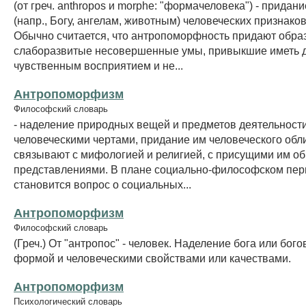
(от греч. anthropos и morphe: "формачеловека") - придан
(напр., Богу, ангелам, животным) человеческих признаков
Обычно считается, что антропоморфность придают обра
слаборазвитые несовершенные умы, привыкшие иметь д
чувственным восприятием и не...
Антропоморфизм
Философский словарь
- наделение природных вещей и предметов деятельност
человеческими чертами, придание им человеческого обли
связывают с мифологией и религией, с присущими им о
представлениями. В плане социально-философском пе
становится вопрос о социальных...
Антропоморфизм
Философский словарь
(Греч.) От "антропос" - человек. Наделение бога или бог
формой и человеческими свойствами или качествами.
Антропоморфизм
Психологический словарь