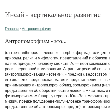
Инсай - вертикальное развитие
Главная
›
Антропоморфизм
Антропоморфизм - это...
(от греч. anthropos — человек, morphe -форма) - олицет
природы, религ. и мифологич. представлений и образов,
на них присущих человеку свойств. А. — неотъемлемая 
религ. верований и мифологии. А. ранних религий связа
(антропоморфиза-ция «тотемич.» предков), ведовством 
его является вредоносная магия и представление о злых
принимающих антропоморф. облик), зооморфизмом (напр
представления об оборотничестве людей в животных, и 
фитоморфиз-мом (напр., у гереро - Юго-Зап. Африка - п
мифич. предке полудереве-получеловеке трансформиро
представление об антропоморф. предке), те-риоморфизм