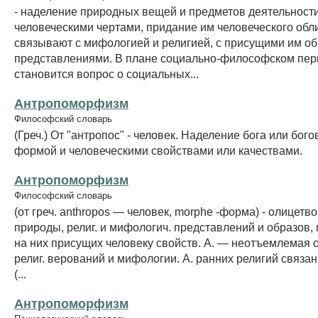
- наделение природных вещей и предметов деятельност
человеческими чертами, придание им человеческого обли
связывают с мифологией и религией, с присущими им о
представлениями. В плане социально-философском пе
становится вопрос о социальных...
Антропоморфизм
Философский словарь
(Греч.) От "антропос" - человек. Наделение бога или бог
формой и человеческими свойствами или качествами.
Антропоморфизм
Философский словарь
(от греч. anthropos — человек, morphe -форма) - олицет
природы, религ. и мифологич. представлений и образов,
на них присущих человеку свойств. А. — неотъемлемая 
религ. верований и мифологии. А. ранних религий связа
(...
Антропоморфизм