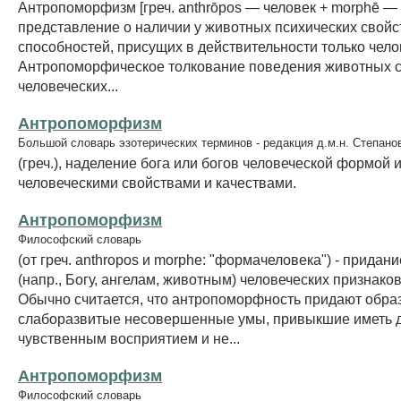
Антропоморфизм [греч. anthrōpos — человек + morphē —
представление о наличии у животных психических свойс
способностей, присущих в действительности только чело
Антропоморфическое толкование поведения животных с
человеческих...
Антропоморфизм
Большой словарь эзотерических терминов - редакция д.м.н. Степано
(греч.), наделение бога или богов человеческой формой 
человеческими свойствами и качествами.
Антропоморфизм
Философский словарь
(от греч. anthropos и morphe: "формачеловека") - придан
(напр., Богу, ангелам, животным) человеческих признаков
Обычно считается, что антропоморфность придают обра
слаборазвитые несовершенные умы, привыкшие иметь д
чувственным восприятием и не...
Антропоморфизм
Философский словарь