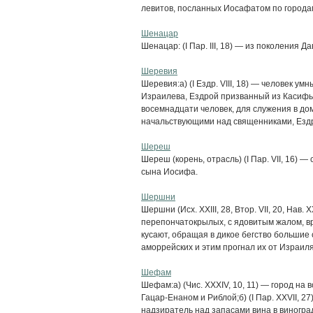
левитов, посланных Иосафатом по городам
Шенацар
Шенацар: (I Пар. III, 18) — из поколения Д
Шеревия
Шеревия:а) (I Ездр. VIII, 18) — человек у
Израилева, Ездрой призванный из Касифьи
восемнадцати человек, для служения в до
начальствующими над священниками, Ездр
Шереш
Шереш (корень, отрасль) (I Пар. VII, 16) 
сына Иосифа.
Шершни
Шершни (Исх. ХХIII, 28, Втор. VII, 20, Нав. 
перепончатокрылых, с ядовитым жалом, в
кусают, обращая в дикое бегство большие
аморрейских и этим прогнал их от Израиля
Шефам
Шефам:а) (Чис. XXXIV, 10, 11) — город на
Гацар-Енаном и Риблой;б) (I Пар. XXVII, 2
надзиратель над запасами вина в виногра