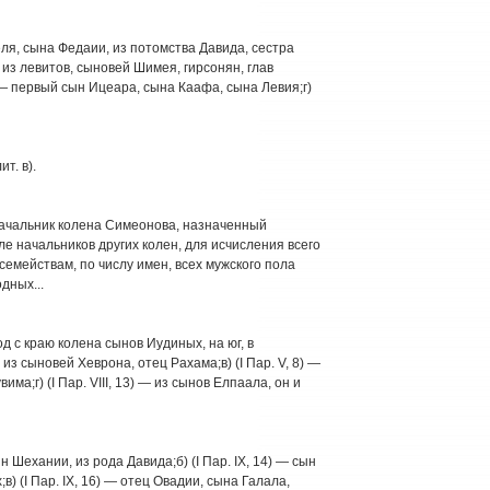
веля, сына Федаии, из потомства Давида, сестра
— из левитов, сыновей Шимея, гирсонян, глав
) — первый сын Ицеара, сына Каафа, сына Левия;г)
т. в).
начальник колена Симеонова, назначенный
е начальников других колен, для исчисления всего
емействам, по числу имен, всех мужского пола
дных...
од с краю колена сынов Иудиных, на юг, в
— из сыновей Хеврона, отец Рахама;в) (I Пар. V, 8) —
ма;г) (I Пар. VIII, 13) — из сынов Елпаала, он и
ын Шехании, из рода Давида;б) (I Пар. IX, 14) — сын
) (I Пар. IX, 16) — отец Овадии, сына Галала,