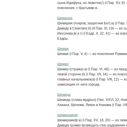
сына Идифуна, из левитов;г) (I Пар. XV, 8
поколения, с братьями в...
Шемария
Шемария (покров, защитник Бог):а) (I Пар.
Давиду в Секелаге;б) (II Пар. XI, 19) — и
Иессеева;в) и г) (I Ездр. X, 32, 41) — из
Ездры.
Шемая
Шемая (I Пар. V, 4) — из поколения Рувима
Шемер
Шемер (стража):а) (I Пар. VI, 46) — из п
левой стороне;б) (I Пар. VII, 34) — из по
главных начальников;в) (I Пар. VIII, 12) 
зависящие от него города.
Шемида
Шемида (слава мудрых) (Чис. XXVI, 32, Нов
Ахиана, Шехема, Ликхи и Аниама (I Пар. V
Шемирамоф
Шемирамоф:а) (I Пар. XV, 18, 20) — из ле
Давиде громко возвещать глас радования на