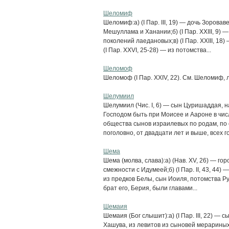
Шеломиф
Шеломиф:а) (I Пар. III, 19) — дочь Зорова
Мешуллама и Ханании;б) (I Пар. XXIII, 9) 
поколений лаедановых;в) (I Пар. XXIII, 18
(I Пар. XXVI, 25-28) — из потомства...
Шеломоф
Шеломоф (I Пар. XXIV, 22). См. Шеломиф, ли
Шелумиил
Шелумиил (Чис. I, 6) — сын Цуришаддая, 
Господом быть при Моисее и Аароне в числ
общества сынов израилевых по родам, по с
поголовно, от двадцати лет и выше, всех го
Шема
Шема (молва, слава):а) (Нав. XV, 26) — гор
смежности с Идумеей;б) (I Пар. II, 43, 44) 
из предков Белы, сын Иоиля, потомства Руви
брат его, Берия, были главами...
Шемаия
Шемаия (Бог слышит):а) (I Пар. III, 22) — с
Хашува, из левитов из сыновей мерариных;в