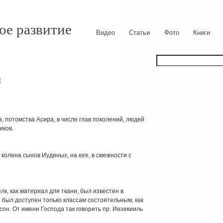
ое развитие
Видео
Статьи
Фото
Книги
я
а, потомства Асира, в числе глав поколений, людей
иков.
 колена сынов Иудиных, на юге, в смежности с
 Шелк, как материал для ткани, был известен в
 был доступен только классам состоятельным, как
сон. От имени Господа так говорить пр. Иезекииль