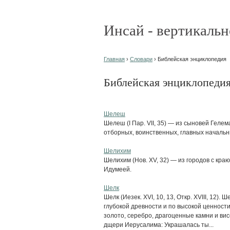
Инсай - вертикальн
Главная
›
Словари
› Библейская энциклопедия
Библейская энциклопеди
Шелеш
Шелеш (I Пар. VII, 35) — из сыновей Гелем
отборных, воинственных, главных начальн
Шелихим
Шелихим (Нов. XV, 32) — из городов с краю
Идумеей.
Шелк
Шелк (Иезек. XVI, 10, 13, Откр. ХVIII, 12).
глубокой древности и по высокой ценности
золото, серебро, драгоценные камни и вис
дщери Иерусалима: Украшалась ты...