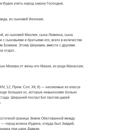
 Иудеи учить народ закону Господню.
авида, из сыновей Иехонии.
мный, из сыновей Махлия, сына Левиина, сына
 с сыновьями и братьями его, всего в количестве
ме Божием. Этому Шеревии, вместе с другими
а отдал...
— сын Махира от жены его Маахи, из рода Манассии,
XXIV, 12, Прем. Сол. XII, 8) — насекомые из класса
роде больших ос, которые невыносимо больно
 стада. Шершней послал Бог против царей
.
 восточной границе Земли Обетованной между
7) — город колена Иудина, откуда был Завдий,
дниках при царе Давиде.