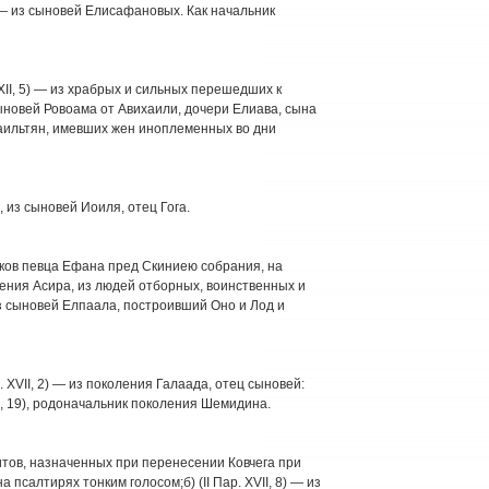
) — из сыновей Елисафановых. Как начальник
 XII, 5) — из храбрых и сильных перешедших к
з сыновей Ровоама от Авихаили, дочери Елиава, сына
 израильтян, имевших жен иноплеменных во дни
, из сыновей Иоиля, отец Гога.
редков певца Ефана пред Скиниею собрания, на
коления Асира, из людей отборных, воинственных и
— из сыновей Елпаала, построивший Оно и Лод и
. XVII, 2) — из поколения Галаада, отец сыновей:
II, 19), родоначальник поколения Шемидина.
витов, назначенных при перенесении Ковчега при
 псалтирях тонким голосом;б) (II Пар. XVII, 8) — из