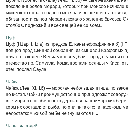
поколения родов Мерари, которых при Моисее исчислен
мужеского пола от одного месяца и выше шесть тысяч д
обязанности сынов Мерари лежало хранение брусьев Ск
столбов, подножий и всех вещей ее со всем...
Цуф
Цуф (I Цар. I, 1):а) из предков Елканы ефрафянина;б) (I П
певцов пред Скинией собрания, из сыновей Каафовых;в) (
область в колене Вениаминовом, близ города Рамы и г
отечество пр. Самуила. Когда пропали ослицы у Киса, от
отец послал Саула...
Чайка
Чайка (Лев. XI, 16) — морская небольшая птица, по зако
нечистая. Чайки преимущественно принадлежат северу.
все моря и в особенности держатся на приморских бере
корм их составляет рыба, но они питаются и насекомыми,
недостатком живой рыбы не гнушаются и...
Чары, чародей