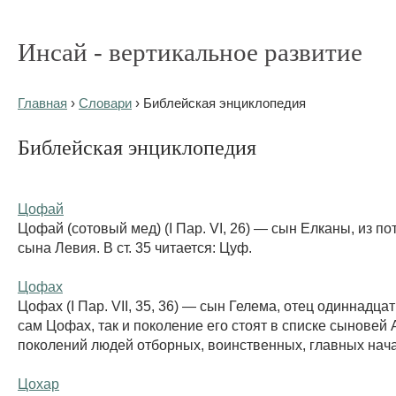
Инсай - вертикальное развитие
Главная
›
Словари
› Библейская энциклопедия
Библейская энциклопедия
Цофай
Цофай (сотовый мед) (I Пар. VI, 26) — сын Елканы, из п
сына Левия. В ст. 35 читается: Цуф.
Цофах
Цофах (I Пар. VII, 35, 36) — сын Гелема, отец одиннадца
сам Цофах, так и поколение его стоят в списке сыновей 
поколений людей отборных, воинственных, главных нач
Цохар