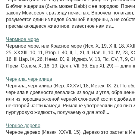
Библии ящерица (быть может Dabb) с ее породою. Причи
закону Моисееву к разряду нечистых. Впрочем полагают, 
разумеется один из видов большой ящерицы, а не собст
пресмыкающееся животное, известное нам из...
Чермное море
Чермное море, или Красное море (Исх. X, 19, ХIII, 18, ХХIII
25, ХХХIII, 10, 11, Втор. I, 40, II, 1, XI, 4, Нав. II, 10, IV, 23, 
16, III Цар. IX, 26, Неем. IX, 9, Иудиф. V, 13, Пс. СV, 7, 9, 
Прем. Солом. Х, 18, 19, Деян. VII, 36, Евр XI, 29) — длинн
Чернила, чернилица
Чернила, чернилица (Иер. XXXVI, 18, Иезек. IX, 2). По 
чернила в древности делались из воды и угля, обращенн
или из порошка жженой черной слоновой кости с добав
некоторой части камеди. Римляне употребляли для пись
пурпуровую жидкость, получаемую для этой...
Черное дерево
Черное дерево (Иезек. XXVII, 15). Дерево это растет в И