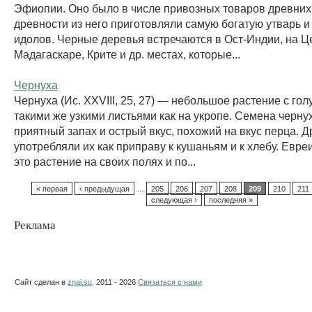
Эфиопии. Оно было в числе привозных товаров древних 
древности из него приготовляли самую богатую утварь и
идолов. Черные деревья встречаются в Ост-Индии, на Ц
Мадагаскаре, Крите и др. местах, которые...
Чернуха
Чернуха (Ис. ХХVIII, 25, 27) — небольшое растение с го
такими же узкими листьями как на укропе. Семена черну
приятный запах и острый вкус, похожий на вкус перца. 
употребляли их как приправу к кушаньям и к хлебу. Евр
это растение на своих полях и по...
« первая
‹ предыдущая
…
205
206
207
208
209
210
211
следующая ›
последняя »
Реклама
Сайт сделан в
znai.su
. 2011 - 2026
Связаться с нами