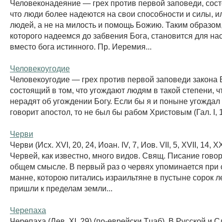
Человеконадеяние — грех против первой заповеди, сост
что люди более надеются на свои способности и силы, и
людей, а не на милость и помощь Божию. Таким образом,
которого надеемся до забвения Бога, становится для на
вместо бога истинного. Пр. Иеремия...
Человекоугодие
Человекоугодие — грех против первой заповеди закона 
состоящий в том, что угождают людям в такой степени, ч
нерадят об угождении Богу. Если бы я и поныне угождал
говорит апостол, то не был бы рабом Христовым (Гал. I, 1
Черви
Черви (Исх. XVI, 20, 24, Иоан. IV, 7, Иов. VII, 5, XVII, 14, XX
Червей, как известно, много видов. Свящ. Писание говор
общем смысле. В первый раз о червях упоминается при 
манне, которою питались израильтяне в пустыне сорок ле
пришли к пределам земли...
Черепаха
Черепаха (Лев. XI, 29) (по-еврейски Тцаб). В Русской и 