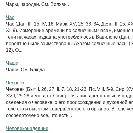
Чары, чародей. См. Волхвы.
Час
Час (Дан. III, 15, IV, 16, Марк. XV, 25, 33, 34, Деян. II, 15, ХХ
XI, 9). Измерение времени по солнечным часам, именно 
тени на часах, издавна употреблялось в Вавилоне (Дан. I
вероятно были заимствованы Ахазом солнечные часы (IV
12). О...
Чаши
Чаши. См. Блюда.
Человек
Человек (Быт. I, 26, 27, II, 7, 18, 21-23, Пс. VIII, 5-9, Сир. X
XVII, 25-28 и мн. др.). Свящ. Писание дает полные и под
сведения о человеке: о его происхождении и духовной ег
теле его и высоком совершенстве его органов. В теле че
сосредоточено все, что есть...
Человеконадеяние