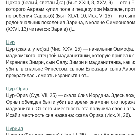
Цохар (белый, светлый):а) (Быт. ХXIII, 8, ХХV, 9) — отец 
которого Авраам купил поле и пещеру при Махпеле, про
погребения Сарры;б) (Быт. ХLVI, 10, Исх. VI 15) — из сы
родоначальник поколения Зарина, в колене Симеоновом.
(XXVI, 13) читается; Зара;в) (I...
Цур
Цур (скала, утес):а) (Чис. XXV, 15) — начальник Оммофа
мадиамского, отец той мадианитянки, которую привел к с
Израилев Зимри, сын Салу. Зимри и мадианитянка, как и
убиты в спальне Финеесом, сыном Елеазара, сына Аарон
прекратилась смерть израильтян от...
Цур-Орив
Цур-Орив (Суд. VII, 25) — скала близ Иордана. Здесь во
Орив побежден был и убит во время знаменитого пораж
мадианитян. От сего и местность эта получила свое назва
Исайи местность сия названа: скала Орива (Исх. X, 26).
Цуриил
Цуриил (Бог есть скала) (Чис. III, 35) — сын Авихаила, н