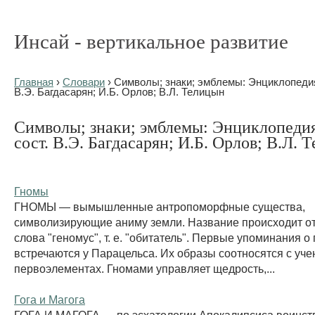
Инсай - вертикальное развитие
Главная
›
Словари
› Символы; знаки; эмблемы: Энциклопедия 
В.Э. Багдасарян; И.Б. Орлов; В.Л. Телицын
Символы; знаки; эмблемы: Энциклопедия 
сост. В.Э. Багдасарян; И.Б. Орлов; В.Л. 
Гномы
ГНОМЫ — вымышленные антропоморфные существа,
символизирующие аниму земли. Название происходит от
слова "геномус", т. е. "обитатель". Первые упоминания о
встречаются у Парацельса. Их образы соотносятся с уче
первоэлементах. Гномами управляет щедрость,...
Гога и Магога
ГОГА И МАГОГА — по эсхатологии Апокалипсиса воинс