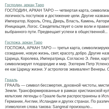
Господин, аркан Таро
ГОСПОДИН, АРКАН ТАРО — четвертая карта, символи
логичность поступков и достижение цели. Другие назван
Император, Король, Отец, Дверь, Власть, Камень, Автори
Инициация, Логос. Свидетельствует о силе воли и прави
выбранного пути. Предвещает успехи в общественной...
Госпожа, аркан Таро
ГОСПОЖА, АРКАН ТАРО — третья карта, символизиру
созидание, новую жизнь, свет, красоту, добро. Другие на
Царица, Королева, Императрица. Согласно Э. Леви, кар
символизирует плодородие и мир. Эзотерик Петр Успенс
ее как Царицу жизни. У астрологов эквивалент Венеры. О
Грааль
ГРААЛЬ — символ бессмертия, духовной чистоты, мисти
Земли. Трансформированные в рамках христианской ку
кельтские легенды о Граале были распространены в Исп
Германии, Англии, Исландии и других странах. По разл
этимология слова такова: Sangreal произошло...