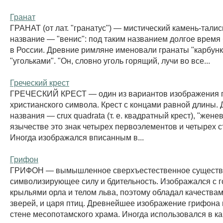
Гранат
ГРАНАТ (от лат. "гранатус") — мистический камень-талис
название — "венис": под таким названием долгое время
в России. Древние римляне именовали гранаты "карбункул
"угольками". "Он, словно уголь горящий, лучи во все...
Греческий крест
ГРЕЧЕСКИЙ КРЕСТ — один из вариантов изображения 
христианского символа. Крест с концами равной длины. 
названия — crux quadrata (т. е. квадратный крест), "женев
язычестве это знак четырех первоэлементов и четырех с
Иногда изображался вписанным в...
Грифон
ГРИФОН — вымышленное сверхъестественное существ
символизирующее силу и бдительность. Изображался с г
крыльями орла и телом льва, поэтому обладал качествам
зверей, и царя птиц. Древнейшее изображение грифона
стене месопотамского храма. Иногда использовался в кач