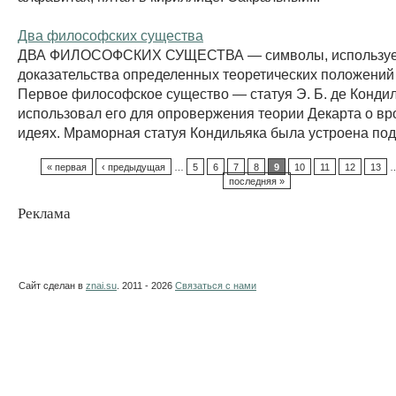
Два философских существа
ДВА ФИЛОСОФСКИХ СУЩЕСТВА — символы, используе
доказательства определенных теоретических положени
Первое философское существо — статуя Э. Б. де Кондил
использовал его для опровержения теории Декарта о в
идеях. Мраморная статуя Кондильяка была устроена подо
« первая
‹ предыдущая
…
5
6
7
8
9
10
11
12
13
последняя »
Реклама
Сайт сделан в
znai.su
. 2011 - 2026
Связаться с нами