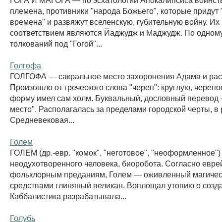
племена, противники "народа Божьего", которые придут 
времена" и развяжут вселенскую, губительную войну. Их
соответствием являются Йаджудж и Маджудж. По одному
толкований под "Гогой"...
Голгофа
ГОЛГОФА — сакральное место захоронения Адама и рас
Произошло от греческого слова "череп": круглую, череп
форму имел сам холм. Буквальный, дословный перевод
место". Располагалась за пределами городской черты, в 
Средневековая...
Голем
ГОЛЕМ (др.-евр. "комок", "неготовое", "неоформленное"
неодухотворенного человека, биоробота. Согласно евре
фольклорным преданиям, Голем — оживленный магиче
средствами глиняный великан. Воплощал утопию о созда
Каббалистика разрабатывала...
Голубь