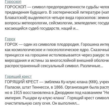
Гороскоп
ГОРОСКОП — символ предопределенности судьбы челов
предвидения будущего. В эзотерической литературе (напр
Блаватской) выделяются четыре вида гороскопов: земн
вопросы метеорологии, сейсмологии, земледелия; госуд
касающийся судеб государств, наций и...
Горох
ГОРОХ — один из символов плодородия. Горошина инте
как космологическое и гносеологическое ядро. Сказочны
принцессе на горошине истолковывается через ракурс п
мироздания и истины за многослойной внешней оболочк
распространенный сексуальный символ. Различные...
Горящий крест
ГОРЯЩИЙ КРЕСТ — эмблема Ку-клукс-клана (ККК), учре
Паласки, штат Теннесси, в 1866. Организация была расп
но в 1915 восстановлена в Джорджии под названием "Н
империя. Рыцари ку-клукс-клана". Горящий крест симво
очистительную силу огня. Он выполнял...