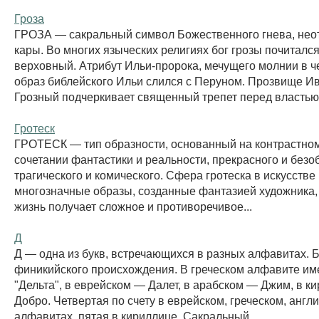
Гроза
ГРОЗА — сакральный символ Божественного гнева, нео
кары. Во многих языческих религиях бог грозы почитался
верховный. Атрибут Ильи-пророка, мечущего молнии в ч
образ библейского Ильи слился с Перуном. Прозвище И
Грозный подчеркивает священный трепет перед властью.
Гротеск
ГРОТЕСК — тип образности, основанный на контрастно
сочетании фантастики и реальности, прекрасного и безо
трагического и комического. Сфера гротеска в искусстве
многозначные образы, созданные фантазией художника,
жизнь получает сложное и противоречивое...
Д
Д — одна из букв, встречающихся в разных алфавитах. 
финикийского происхождения. В греческом алфавите им
"Дельта", в еврейском — Далет, в арабском — Джим, в к
Добро. Четвертая по счету в еврейском, греческом, англ
алфавитах, пятая в кириллице. Сакральный...