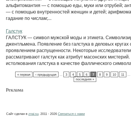
альфитомантия — с помощью еды, муки или отрубей; а
— с помощью внутренностей женщин и детей; арифмом
гадание по числам;...
Галстук
ГАЛСТУК — символ мужской моды и этикета. Символизир
джентльмена. Появление без галстука в деловых кругах 
проявлением распущенности. Некоторые исследователи
рассматривают галстук как атрибут масонских мистерий
истолкования галстука в качестве фаллического символа.
« первая
‹ предыдущая
…
3
4
5
6
7
8
9
10
11
…
последняя »
Реклама
Сайт сделан в
znai.su
. 2011 - 2026
Связаться с нами