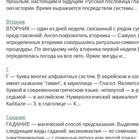
прошлым, настоящим и будущим. Русская пословица гла
око истории. Время выражается посредством системы...
Вторник
ВТОРНИК — один из дней недели, связанный с рядом с
представлений. Ангел-покровитель вторника — Самуил. 
определенные вторники совершались ритуально-символ
процедуры. По звездному небу вторника первой недели 
определялась погода на все лето. Яркие звезды и...
Г
Г — буква многих алфавитных систем. В еврейском и ха
имеет название "гимел", в кириллице — Глагол. Является
буквой в современном греческом языке, четвертой — в р
седьмой — в английском. Нумерологический эквивалент 
Каббале — 3, в глаголице — 4....
Гадание
ГАДАНИЕ — магический способ предсказания. Выделяю
следующие виды гаданий: аксиномантия — по семенам;
алектриомантия — с помощью петуха или другой птицы;