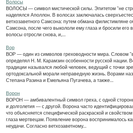
Волосы
ВОЛОСЫ — символ мистической силы. Эпитетом "не стр
наделялся Аполлон. В волосах заключалась сверхъесте
ветхозаветного Самсона: путем обмана филистимляне о
Самсона, после чего выкололи ему глаза и бросили его в
волосы отросли снова, и,...
Вор
ВОР — один из символов греховодности мира. Словом "
определял Н. М. Карамзин особенности русской нации. В
традиции назывался любой человек, ведущий с точки зр
ортодоксальной морали неправедную жизнь. Ворами на
Степана Разина и Емельяна Пугачева, а также...
Ворон
ВОРОН — амбивалентный символ греха, с одной стороны
и долголетия — с другой. Ворона часто идентифицирова
что объясняется специфической раскраской и свойство
глаза мертвецам. Появление ворона воспринималось ка
неудачи. Согласно ветхозаветному...