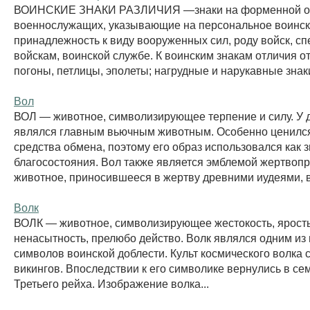
ВОИНСКИЕ ЗНАКИ РАЗЛИЧИЯ —знаки на форменной о
военнослужащих, указывающие на персональное воинск
принадлежность к виду вооруженных сил, роду войск, с
войскам, воинской службе. К воинским знакам отличия о
погоны, петлицы, эполеты; нагрудные и нарукавные знаки 
Вол
ВОЛ — животное, символизирующее терпение и силу. У 
являлся главным вьючным животным. Особенно ценился
средства обмена, поэтому его образ использовался как з
благосостояния. Вол также является эмблемой жертвоп
животное, приносившееся в жертву древними иудеями, в
Волк
ВОЛК — животное, символизирующее жестокость, ярость,
ненасытность, прелюбо действо. Волк являлся одним из
символов воинской доблести. Культ космического волка 
викингов. Впоследствии к его символике вернулись в с
Третьего рейха. Изображение волка...