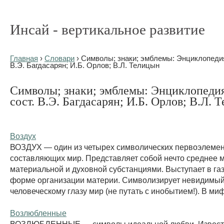
Инсай - вертикальное развитие
Главная
›
Словари
› Символы; знаки; эмблемы: Энциклопедия 
В.Э. Багдасарян; И.Б. Орлов; В.Л. Телицын
Символы; знаки; эмблемы: Энциклопедия 
сост. В.Э. Багдасарян; И.Б. Орлов; В.Л. 
Воздух
ВОЗДУХ — один из четырех символических первоэлемен
составляющих мир. Представляет собой нечто среднее 
материальной и духовной субстанциями. Выступает в га
форме организации материи. Символизирует невидимы
человеческому глазу мир (не путать с инобытием!). В миф
Возлюбленные
ВОЗЛЮБЛЕННЫЕ — символы идеальной любви. Извест