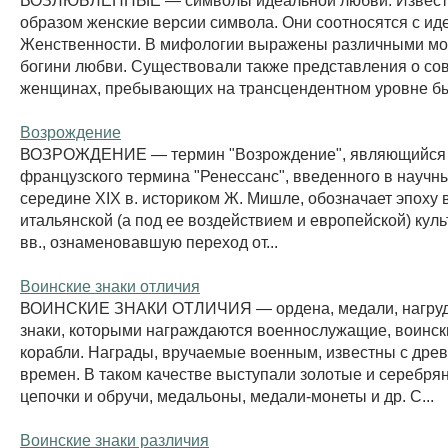
образом женские версии символа. Они соотносятся с ид
Женственности. В мифологии выражены различными м
богини любви. Существовали также представления о с
женщинах, пребывающих на трансцендентном уровне быти
Возрождение
ВОЗРОЖДЕНИЕ — термин "Возрождение", являющийся 
французского термина "Ренессанс", введенного в научн
середине XIX в. историком Ж. Мишле, обозначает эпоху 
итальянской (а под ее воздействием и европейской) ку
вв., ознаменовавшую переход от...
Воинские знаки отличия
ВОИНСКИЕ ЗНАКИ ОТЛИЧИЯ — ордена, медали, нагруд
знаки, которыми награждаются военнослужащие, воински
корабли. Награды, вручаемые военным, известны с дре
времен. В таком качестве выступали золотые и серебря
цепочки и обручи, медальоны, медали-монеты и др. С...
Воинские знаки различия