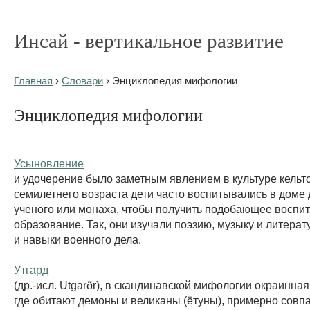
Инсай - вертикальное развитие
Главная
›
Словари
› Энциклопедия мифологии
Энциклопедия мифологии
Усыновление
и удочерение было заметным явлением в культуре кельт
семилетнего возраста дети часто воспитывались в доме 
ученого или монаха, чтобы получить подобающее воспит
образование. Так, они изучали поэзию, музыку и литерату
и навыки военного дела.
Утгард
(др.-исл. Utgarðr), в скандинавской мифологии окраинная
где обитают демоны и великаны (ётуны), примерно совпа