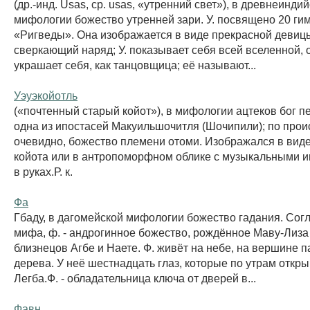
(др.-инд. Usas, ср. usas, «утренний свет»), в древнеинди
мифологии божество утренней зари. У. посвящено 20 ги
«Ригведы». Она изображается в виде прекрасной девицы
сверкающий наряд; У. показывает себя всей вселенной, 
украшает себя, как танцовщица; её называют...
Уэуэкойотль
(«почтенный старый койот»), в мифологии ацтеков бог пе
одна из ипостасей Макуильшочитля (Шочипили); по про
очевидно, божество племени отоми. Изображался в вид
койота или в антропоморфном облике с музыкальными 
в руках.Р. к.
Фа
Гбаду, в дагомейской мифологии божество гадания. Сог
мифа, ф. - андрогинное божество, рождённое Маву-Лиза
близнецов Агбе и Наете. Ф. живёт на небе, на вершине 
дерева. У неё шестнадцать глаз, которые по утрам откры
Легба.Ф. - обладательница ключа от дверей в...
Фавн