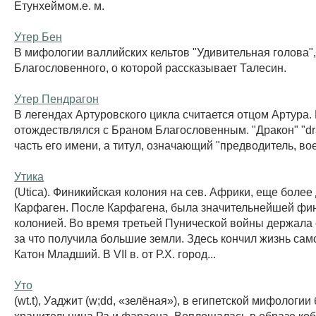
Етунхеймом.е. м.
Утер Бен
В мифологии валлийских кельтов "Удивительная голова"
Благословенного, о которой рассказывает Талесин.
Утер Пендрагон
В легендах Артуровского цикла считается отцом Артура.
отождествлялся с Браном Благословенным. "Дракон" "dra
часть его имени, а титул, означающий "предводитель, во
Утика
(Utica). Финикийская колония на сев. Африки, еще более
Карфаген. После Карфагена, была значительнейшей фи
колонией. Во время третьей Пунической войны держала 
за что получила большие земли. Здесь кончил жизнь са
Катон Младший. В VII в. от Р.Х. город...
Уто
(wt.t), Уаджит (w;dd, «зелёная»), в египетской мифологии 
хранительница Ра и фараона. Воплощалась в образе коб