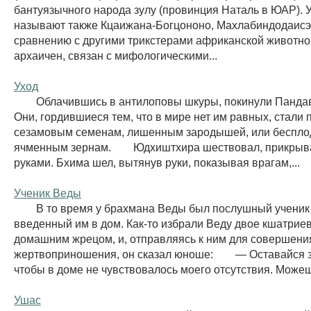
бантуязычного народа зулу (провинция Наталь в ЮАР). У. 
называют также Кцаижана-Богцононо, Махлабиндодаисэм
сравнению с другими трикстерами африканской животно
архаичен, связан с мифологическими...
Уход
Облачившись в антилоповы шкуры, покинули Пандавы
Они, гордившиеся тем, что в мире нет им равных, стали
сезамовым семенам, лишенным зародышей, или беспл
ячменным зернам. Юдхиштхира шествовал, прикрыв
руками. Бхима шел, вытянув руки, показывая врагам,...
Ученик Веды
В то время у брахмана Веды был послушный ученик 
введенный им в дом. Как-то избрали Веду двое кшатрие
домашним жрецом, и, отправляясь к ним для совершени
жертвоприношения, он сказал юноше: — Оставайся з
чтобы в доме не чувствовалось моего отсутствия. Можеш
Ушас