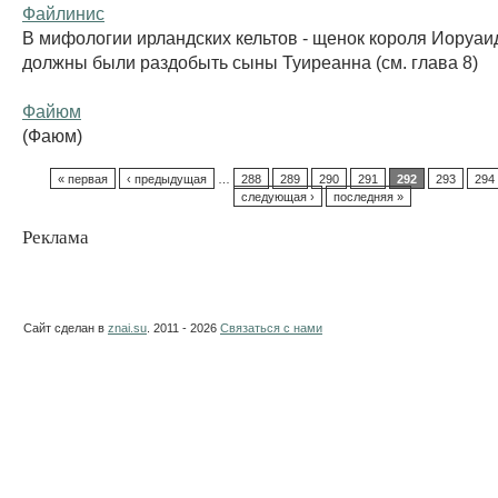
Файлинис
В мифологии ирландских кельтов - щенок короля Иоруаид
должны были раздобыть сыны Туиреанна (см. глава 8)
Файюм
(Фаюм)
« первая
‹ предыдущая
…
288
289
290
291
292
293
294
следующая ›
последняя »
Реклама
Сайт сделан в
znai.su
. 2011 - 2026
Связаться с нами