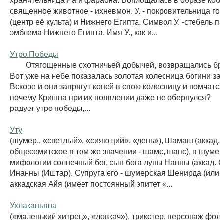
священное животное - ихневмон. У. - покровительница г
(центр её культа) и Нижнего Египта. Символ У. -стебель п
эмблема Нижнего Египта. Имя У., как и...
Утро Победы
Отягощенные охотничьей добычей, возвращались бра
Вот уже на небе показалась золотая колесница богини з
Вскоре и они запрягут коней в свою колесницу и помчатс
почему Кришна при их появлении даже не обернулся?
радует утро победы,...
Уту
(шумер., «светлый», «сияющий», «день»), Шамаш (аккад.
общесемитское в том же значении - шамс, шапс), в шуме
мифологии солнечный бог, сын бога луны Нанны (аккад. 
Инанны (Иштар). Супруга его - шумерская Шенирда (или 
аккадская Айя (имеет постоянный эпитет «...
Ухлаканьяна
(«маленький хитрец», «ловкач»), трикстер, персонаж фо