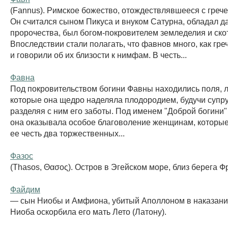
(Fannus). Римское божество, отождествлявшееся с греч
Он считался сыном Пикуса и внуком Сатурна, обладал д
пророчества, был богом-покровителем земледелия и ско
Впоследствии стали полагать, что фавнов много, как гре
и говорили об их близости к нимфам. В честь...
Фавна
Под покровительством богини Фавны находились поля, л
которые она щедро наделяла плодородием, будучи супру
разделяя с ним его заботы. Под именем "Доброй богини"
она оказывала особое благоволение женщинам, которые
ее честь два торжественных...
Фазос
(Thasos, Θασος). Остров в Эгейском море, близ берега Ф
Файдим
— сын Ниобы и Амфиона, убитый Аполлоном в наказание 
Ниоба оскорбила его мать Лето (Латону).