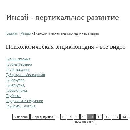
Инсай - вертикальное развитие
Главная
›
Раздел
› Психологическая энциклопедия - все видео
Психологическая энциклопедия - все видео
Турбинэктомия
Трубка Нервная
Трудотерапия
Туберкулез Милиарный
Туберкулез
Туберкулид
Туберкулема
Трубочка
Трудности В Обучении
Трубочки Саутейя
« первая
‹ предыдущая
…
6
7
8
9
10
11
12
13
14
последняя »