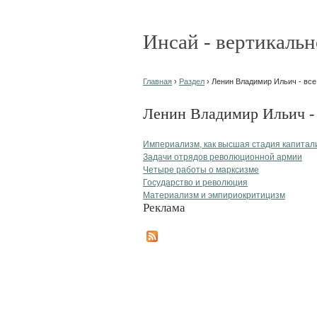
Инсай - вертикальн
Главная
›
Раздел
› Ленин Владимир Ильич - все
Ленин Владимир Ильич - 
Империализм, как высшая стадия капитал
Задачи отрядов революционной армии
Четыре работы о марксизме
Государство и революция
Материализм и эмпириокритицизм
Реклама