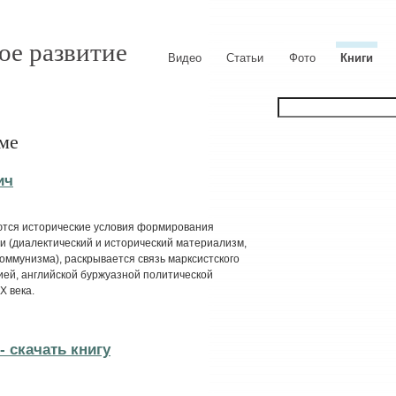
ое развитие
Видео
Статьи
Фото
Книги
ме
ич
ются исторические условия формирования
ти (диалектический и исторический материализм,
коммунизма), раскрывается связь марксистского
ией, английской буржуазной политической
X века.
 cкачать книгу