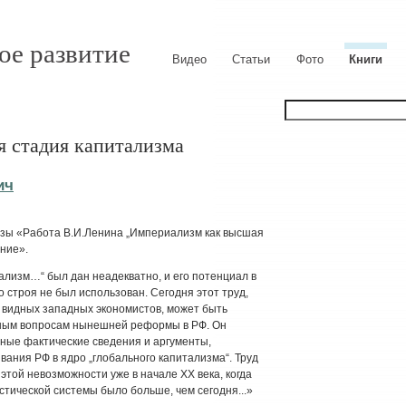
ое развитие
Видео
Статьи
Фото
Книги
 стадия капитализма
ич
рзы «Работа В.И.Ленина „Империализм как высшая
ние».
ализм…“ был дан неадекватно, и его потенциал в
о строя не был использован. Сегодня этот труд,
видных западных экономистов, может быть
ьным вопросам нынешней реформы в РФ. Он
ые фактические сведения и аргументы,
ания РФ в ядро „глобального капитализма“. Труд
этой невозможности уже в начале ХХ века, когда
стической системы было больше, чем сегодня...»