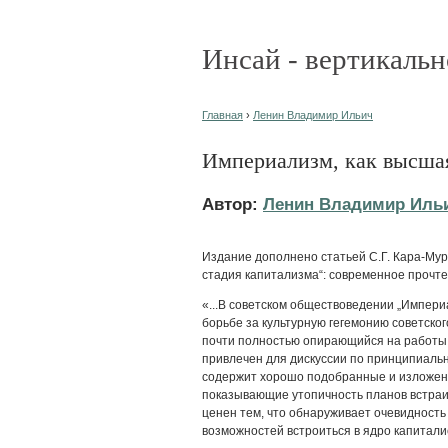
Инсай - вертикальн
Главная
›
Ленин Владимир Ильич
Империализм, как высшая
Автор:
Ленин Владимир Иль
Издание дополнено статьей С.Г. Кара-Му
стадия капитализма“: современное прочте
«...В советском обществоведении „Импери
борьбе за культурную гегемонию советског
почти полностью опирающийся на работы 
привлечен для дискуссии по принципиал
содержит хорошо подобранные и изложенн
показывающие утопичность планов встраив
ценен тем, что обнаруживает очевидность 
возможностей встроиться в ядро капитали