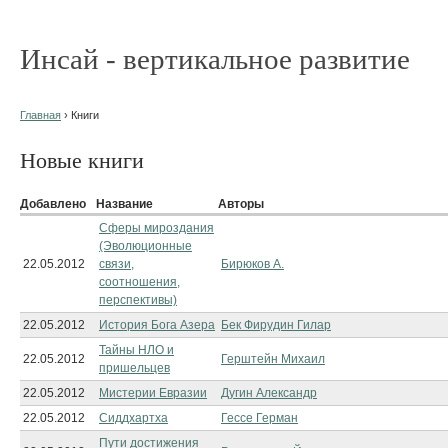
Инсай - вертикальное развитие
Главная
› Книги
Новые книги
Добавлено
Название
Авторы
Сферы мироздания
(Эволюционные
22.05.2012
связи,
Бирюков А.
соотношения,
перспективы)
22.05.2012
История Бога Азера
Бек Фирудин Гилар
Тайны НЛО и
22.05.2012
Герштейн Михаил
пришельцев
22.05.2012
Мистерии Евразии
Дугин Александр
22.05.2012
Сиддхартха
Гессе Герман
Пути достижения