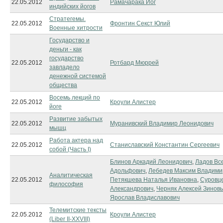
22.05.2012
Рамачарака Йог
индийских йогов
Стратегемы.
22.05.2012
Фронтин Секст Юлий
Военные хитрости
Государство и
деньги - как
государство
22.05.2012
Ротбард Мюррей
завладело
денежной системой
общества
Восемь лекций по
22.05.2012
Кроули Алистер
йоге
Развитие забытых
22.05.2012
Муранивский Владимир Леонидович
мышц
Работа актера над
22.05.2012
Станиславский Константин Сергеевич
собой (Часть I)
Блинов Аркадий Леонидович
,
Ладов Вс
Адольфович
,
Лебедев Максим Владими
Аналитическая
22.05.2012
Петякшева Наталья Ивановна
,
Суровц
философия
Александрович
,
Черняк Алексей Зинов
Ярослав Владиславович
Телемитские тексты
22.05.2012
Кроули Алистер
(Liber II-XXVIII)