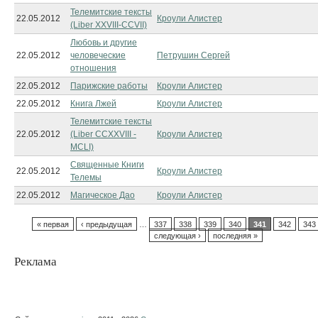
Телемитские тексты
22.05.2012
Кроули Алистер
(Liber XXVIII-CCVII)
Любовь и другие
22.05.2012
человеческие
Петрушин Сергей
отношения
22.05.2012
Парижские работы
Кроули Алистер
22.05.2012
Книга Лжей
Кроули Алистер
Телемитские тексты
22.05.2012
(Liber CCXXVIII -
Кроули Алистер
MCLI)
Священные Книги
22.05.2012
Кроули Алистер
Телемы
22.05.2012
Магическое Дао
Кроули Алистер
« первая
‹ предыдущая
…
337
338
339
340
341
342
343
следующая ›
последняя »
Реклама