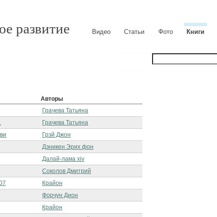
ое развитие
Видео
Статьи
Фото
Книги
Авторы
Грачева Татьяна
.
Грачева Татьяна
бви
Грэй Джон
Дэникен Эрих фон
Далай-лама xiv
Соколов Дмитрий
07
Крайон
Форчун Дион
Крайон