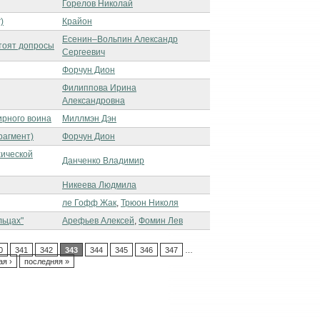
Горелов Николай
)
Крайон
Есенин–Вольпин Александр
стоят допросы
Сергеевич
Форчун Дион
Филиппова Ирина
Александровна
ирного воина
Миллмэн Дэн
рагмент)
Форчун Дион
ической
Данченко Владимир
Никеева Людмила
ле Гофф Жак
,
Трюон Николя
льцах"
Арефьев Алексей
,
Фомин Лев
0
341
342
343
344
345
346
347
…
я ›
последняя »