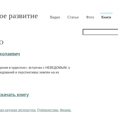
ое развитие
Видео
Статьи
Фото
Книги
ЛО
колаевич
ящении в чудесное», встречах с НЕВЕДОМЫМ, о
едований и перспективах землян на их
качать книгу
ая научная литература
,
Публицистика
,
Физика
,