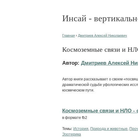
Инсай - вертикальн
Главная
›
Дмитриев Алексей Николаевич
Космоземные связи и Н
Автор:
Дмитриев Алексей Ни
Автор книги рассказывает о своем «посв
драматической судьбе уфологических иссл
космическом пути.
Космоземные связи и НЛО - c
в формате fb2
Темы:
История
,
Природа и животные
,
Проч
Эзотерика