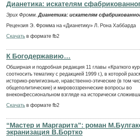
Дианетика: искателям сфабрикованног
Эрих Фромм.
Дианетика:
искателям сфабрикованно
Рецензия Э. Фромма на «Дианетику» Л. Рона Хаббарда
Скачать
в формате fb2
К Богодержавию…
Обширная и подробная редакция 11 главы «Краткого ку
соотносить тематику с редакцией 1999 г.), в которой раз
историко-религиозные, нравственно-этические (в том чи
общеполитические) и мировоззренческие вопросы во
внеконфессиональном взгляде на исторически сложивши
Скачать
в формате fb2
“Мастер и Маргарита”: роман М.Булгак
экранизация В.Бортко