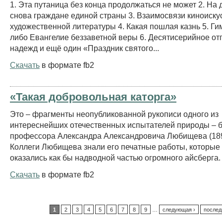
1. Эта путаница без конца продолжаться не может 2. На
снова граждане единой страны 3. Взаимосвязи киноиску
художественной литературы 4. Какая пошлая казнь 5. Г
либо Евангелие беззаветной веры 6. Десятисерийное о
надежд и ещё один «Праздник святого...
Скачать
в формате fb2
«Такая добровольная каторга»
Это – фрагменты неопубликованной рукописи одного из
интереснейших отечественных испытателей природы – б
профессора Александра Александровича Любищева (189
Коллеги Любищева знали его печатные работы, которые
оказались как бы надводной частью огромного айсберга. 
Скачать
в формате fb2
1
2
3
4
5
6
7
8
9
…
следующая ›
послед