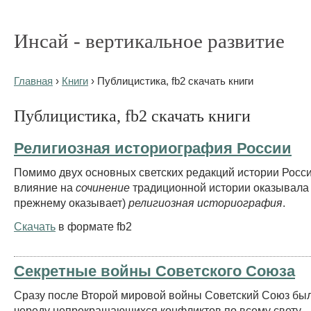
Инсай - вертикальное развитие
Главная
›
Книги
› Публицистика, fb2 скачать книги
Публицистика, fb2 скачать книги
Религиозная историография России
Помимо двух основных светских редакций истории Росси
влияние на
сочинение
традиционной истории оказывала (
прежнему оказывает)
религиозная историография
.
Скачать
в формате fb2
Секретные войны Советского Союза
Сразу после Второй мировой войны Советский Союз был
череду непрекращающихся конфликтов по всему свету – 