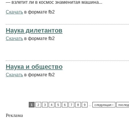
— взлетит ли в космос знаменитая машина...
Скачать
в формате fb2
Наука дилетантов
Скачать
в формате fb2
Наука и общество
Скачать
в формате fb2
1
2
3
4
5
6
7
8
9
…
следующая ›
послед
Реклама