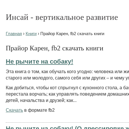
Инсай - вертикальное развитие
Главная
›
Книги
› Прайор Карен, fb2 скачать книги
Прайор Карен, fb2 скачать книги
Нe рычите на собаку!
Эта книга о том, как обучать кого угодно: человека или ж
старого или молодого, самого себя или других – и чему у
Как добиться, чтобы кот спрыгнул с кухонного стола, а б
перестала ворчать; как управлять поведением домашни
детей, начальства и друзей; как...
Скачать
в формате fb2
Не рычите на собаку! (О дрессировке