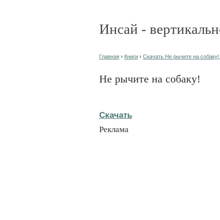
Инсай - вертикальн
Главная
›
Книги
›
Скачать Не рычите на собаку!,
Не рычите на собаку!
Скачать
Реклама