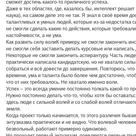
сможет достичь какого-то приличного успеха.
Даже в тех областях, где, казалось бы, интеллект решает
наука), на самом деле это не так. Я знал в своё время д
талантливых и умных людей, которые из-за недостатка с
не смогли сделать какие-то действия, которые требовали
настойчивости, а не ума.
Как развить силу волиК примеру, не смогли закончить инст
не смогли себя заставить делать курсовые или написать
Некоторые не смогли закончить аспирантуру. Часть люд
практически написала кандидатскую, но не хватало силы
собраться и всё довести до завершения. Повторюсь, что
времени, ума и таланта было более чем достаточно, чтоб
что от них требовалось. Не хватало именно воли.
Успех – это всегда умение постоянно толкать какой-то пр
Нужно постоянно делать что-то, чтобы хотя бы оставатьс
здесь люди с сильной волей и со слабой волей отличаютс
земля.
Когда проект только начинается, то этого различия быва
энтузиазма практически и не видно. Что волевой человек
безвольный, работают примерно одинаково.
Но проходит первый энтузиазм, появляются первые труд