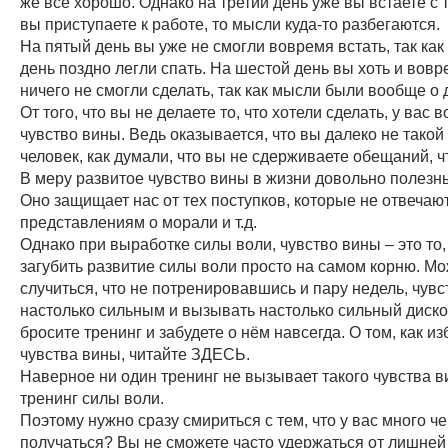
же всё хорошо. Однако на третий день уже вы встаете с 
вы приступаете к работе, то мысли куда-то разбегаются.
На пятый день вы уже не смогли вовремя встать, так ка
день поздно легли спать. На шестой день вы хоть и вовр
ничего не смогли сделать, так как мысли были вообще о 
От того, что вы не делаете то, что хотели сделать, у вас 
чувство вины. Ведь оказывается, что вы далеко не такой
человек, как думали, что вы не сдерживаете обещаний, 
В меру развитое чувство вины в жизни довольно полезн
Оно защищает нас от тех поступков, которые не отвеча
представлениям о морали и т.д.
Однако при выработке силы воли, чувство вины – это то,
загубить развитие силы воли просто на самом корню. Мо
случиться, что не потренировавшись и пару недель, чувс
настолько сильным и вызывать настолько сильный диско
бросите тренинг и забудете о нём навсегда. О том, как из
чувства вины, читайте ЗДЕСЬ.
Наверное ни один тренинг не вызывает такого чувства в
тренинг силы воли.
Поэтому нужно сразу смириться с тем, что у вас много че
получаться? Вы не сможете часто удержаться от лишней