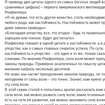
Я приведу две цитаты одного из самых богатых людей в
сравнимых цифрах) – первого американского миллиарде
Рокфеллера.
«Я не думаю, что есть другое качество, столь необходим
любого рода, как настойчивость. Настойчивость может п
даже законы природы».
«Благодаря упорству, все, что угодно - будь то правильно
хорошее или плохое, будет достигнуто».
Рокфеллер говорит в одной цитате о настойчивости, а в д
упорстве, как о самых главных секретах успеха. По сути,
настойчивость и упорство – это одно и то же, только ск
словами. По мнению Рокфеллера, сила воли может прео
законы природы. Примерно аналогичных по смыслу цита
желании набрать несколько десятков.
Не знаю, как насчет преодоления законов природы, но то
неотделим от силы воли – это точно. Значит, нам нужно у
эту силу воли.
В этой серии статей я попытаюсь кратко рассказать вам о
сила воли, как можно развить силу воли, какие основны
есть на пути её развития, как можно экономить силу воли
проектах, как можно в какой-то мере компенсировать не