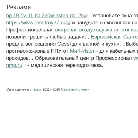
Реклама
hp 19-5v 11-8a 230w hstnn-da12s
. Установите окна о
https://www.rosstroy37.ru/
и забудьте о сквозняках нав
Профессиональная
вихревая воздуходувка от promva
позволит решить любые задачи. .
Европейская Санте
предлагает решения Gessi для ванной и кухни. . Выб
противопожарные ППУ от
МиК-Изол
для кабельных 
проходов. . Образовательный центр Профессионал
w
nmo.ru
- медицинская переподготовка.
Сайт сделан в
znai.su
. 2011 - 2026
Связаться с нами