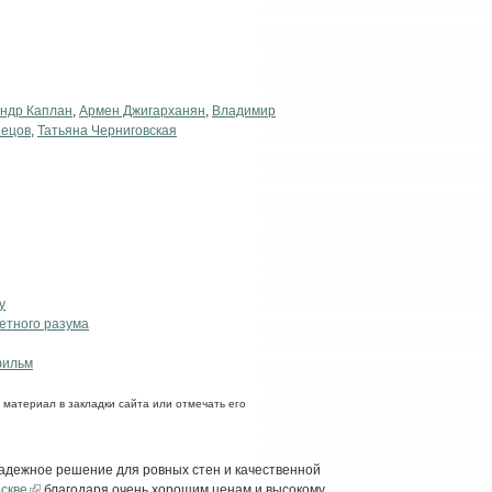
ндр Каплан
,
Армен Джигарханян
,
Владимир
нецов
,
Татьяна Черниговская
y
етного разума
фильм
ь материал в закладки сайта или отмечать его
надежное решение для ровных стен и качественной
оскве
благодаря очень хорошим ценам и высокому