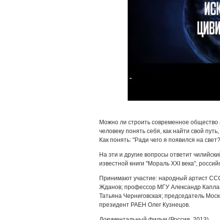
Можно ли строить современное общество н
человеку понять себя, как найти свой пут
Как понять: "Ради чего я появился на свет?
На эти и другие вопросы ответит чилийск
известной книги "Мораль XXI века", росси
Принимают участие: народный артист СС
Жданов; профессор МГУ Александр Каплан;
Татьяна Черниговская; председатель Мос
президент РАЕН Олег Кузнецов.
Документальный фильм (Россия, 2013).