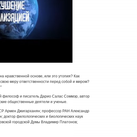
а нравственной основе, или это утопия? Как
ь, свою меру ответственности перед собой и миром?
"
ий философ и писатель Дарио Салас Соммэр, автор
йские общественные деятели и ученые.
СР Армен Джигарханян; профессор РАН Александр
 доктор филологических и биологических наук
ковской городской Думы Владимир Платонов;