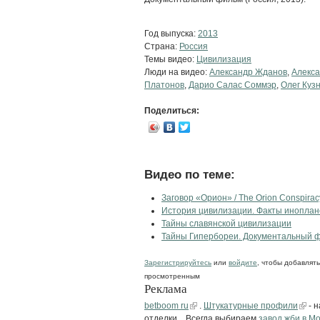
Год выпуска:
2013
Страна:
Россия
Темы видео:
Цивилизация
Люди на видео:
Александр Жданов
,
Алекса
Платонов
,
Дарио Салас Соммэр
,
Олег Куз
Поделиться:
Видео по теме:
Заговор «Орион» / The Orion Conspirac
История цивилизации. Факты иноплан
Тайны славянской цивилизации
Тайны Гипербореи. Документальный 
Зарегистрируйтесь
или
войдите
, чтобы добавлят
просмотренным
Реклама
betboom ru
.
Штукатурные профили
- 
отделки. . Всегда выбираем
завод жби в М