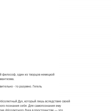
ий философ, один из творцов немецкой
мантизма.
вительно - то разумно. Гегель
Абсолютный Дух
, который лишь вследствие своей
ого познания себя. Для самопознания ему
ие Абсолютного Духа в пространстве — это