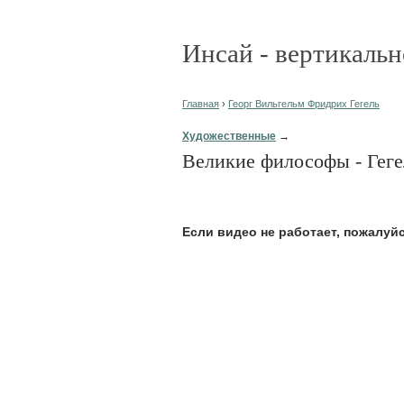
Инсай - вертикальн
Главная
›
Георг Вильгельм Фридрих Гегель
Художественные
→
Великие философы - Геге
Eсли видео не работает, пожалуй