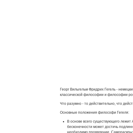
Георг Вильгельм Фридрих Гегель - немецк
классической философии и философии ро
Что разумно - то действительно, что дейст
Основные положения философи Гегеля:
В основе всего существующего лежит
бесконечности может достичь подлинн
необходимо проявление. Самораскрыт