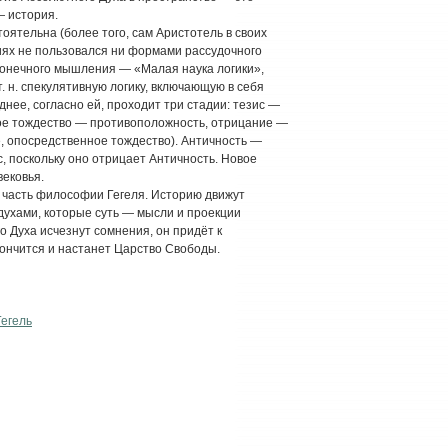
— история.
оятельна (более того, сам Аристотель в своих
ях не пользовался ни формами рассудочного
онечного мышления — «Малая наука логики»,
т. н. спекулятивную логику, включающую в себя
днее, согласно ей, проходит три стадии: тезис —
ое тождество — противоположность, отрицание —
, опосредственное тождество). Античность —
, поскольку оно отрицает Античность. Новое
ековья.
часть философии Гегеля. Историю движут
ухами, которые суть — мысли и проекции
о Духа исчезнут сомнения, он придёт к
ончится и настанет Царство Свободы.
Гегель