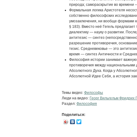
природа; самораскрытие во времени 
Формальная логика Аристотеля несост
собственно философских исследовани
умозаключения, ни вообще формами к
§ 183). Вместо неё Гегель предлагает 
диалектику — науку о развитии. После
антитезис — синтез (непосредственн
разрешение противоречия, основание
тезис. Средневековье — это антитезис
время — синтез Античности и Среднев
Философия истории занимает важную 
противоречия между национальными д
Абсолютного Духа. Когда у Абсолютног
Абсолютной Идее Себя, а история зак
Темы видео:
Философы
Люди на видео:
Георг Вильгельм Фридрих 
Раздел:
Философия
Поделиться: