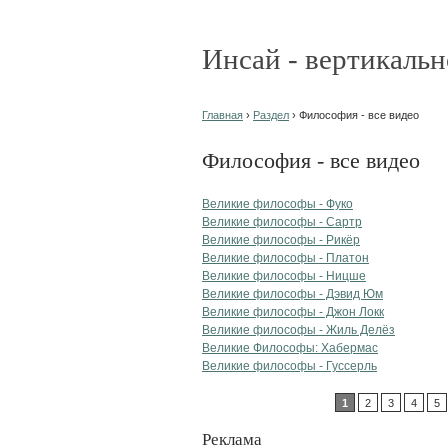
Инсай - вертикальн
Главная
›
Раздел
› Философия - все видео
Философия - все видео
Великие философы - Фуко
Великие философы - Сартр
Великие философы - Рикёр
Великие философы - Платон
Великие философы - Ницше
Великие философы - Дэвид Юм
Великие философы - Джон Локк
Великие философы - Жиль Делёз
Великие Философы: Хабермас
Великие философы - Гуссерль
1
2
3
4
5
Реклама