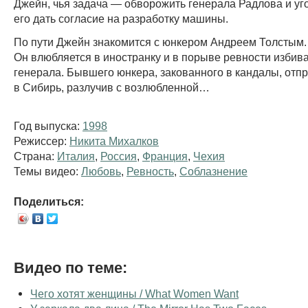
Джейн, чья задача — обворожить генерала Радлова и уг
его дать согласие на разработку машины.
По пути Джейн знакомится с юнкером Андреем Толстым.
Он влюбляется в иностранку и в порыве ревности избива
генерала. Бывшего юнкера, закованного в кандалы, отп
в Сибирь, разлучив с возлюбленной…
Год выпуска:
1998
Режиссер:
Никита Михалков
Страна:
Италия
,
Россия
,
Франция
,
Чехия
Темы видео:
Любовь
,
Ревность
,
Соблазнение
Поделиться:
Видео по теме:
Чего хотят женщины / What Women Want