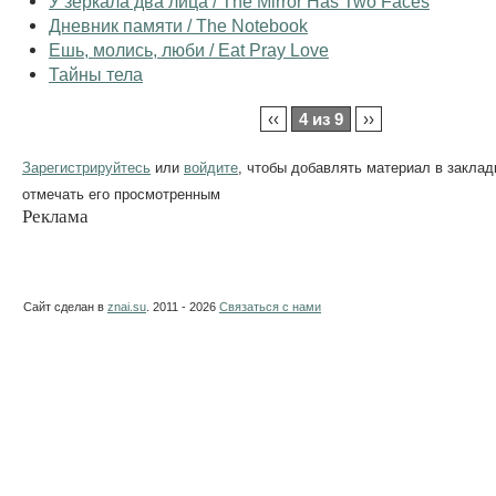
У зеркала два лица / The Mirror Has Two Faces
Дневник памяти / The Notebook
Ешь, молись, люби / Eat Pray Love
Тайны тела
‹‹
4 из 9
››
Зарегистрируйтесь
или
войдите
, чтобы добавлять материал в заклад
отмечать его просмотренным
Реклама
Сайт сделан в
znai.su
. 2011 - 2026
Связаться с нами