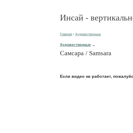
Инсай - вертикальн
Главная
›
Художественные
Художественные
→
Самсара / Samsara
Eсли видео не работает, пожалуй