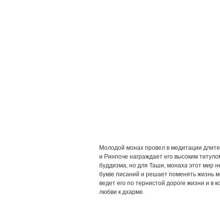
Молодой монах провел в медитации длите
и Ринпоче награждает его высоким титуло
буддизма, но для Таши, монаха этот мир н
букве писаний и решает поменять жизнь м
ведет его по тернистой дороге жизни и в 
любви к дхарме.