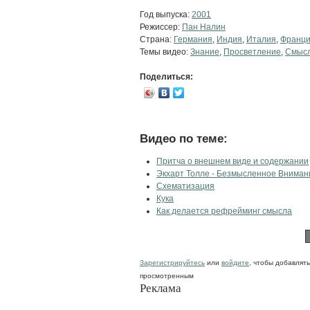
Год выпуска:
2001
Режиссер:
Пан Налин
Страна:
Германия
,
Индия
,
Италия
,
Франц
Темы видео:
Знание
,
Просветление
,
Смыс
Поделиться:
Видео по теме:
Притча о внешнем виде и содержании
Экхарт Толле - Безмысленное Вниман
Схематизация
Кука
Как делается рефрейминг смысла
Зарегистрируйтесь
или
войдите
, чтобы добавлят
просмотренным
Реклама