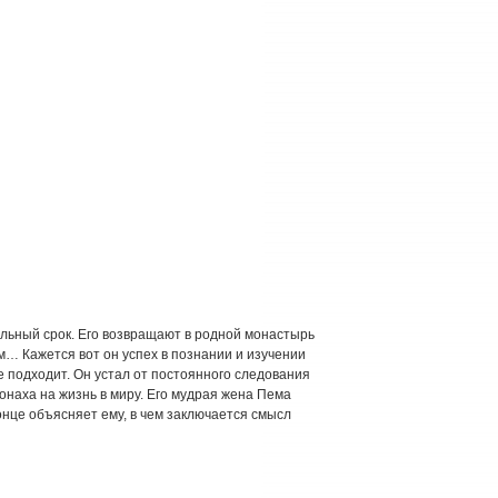
льный срок. Его возвращают в родной монастырь
м… Кажется вот он успех в познании и изучении
е подходит. Он устал от постоянного следования
онаха на жизнь в миру. Его мудрая жена Пема
конце объясняет ему, в чем заключается смысл