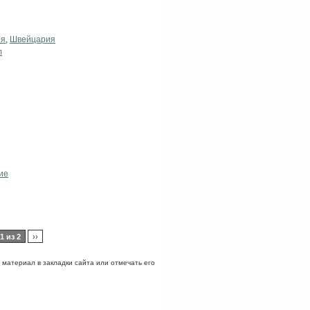
ия
,
Швейцария
л
ие
1 из 2
››
ь материал в закладки сайта или отмечать его