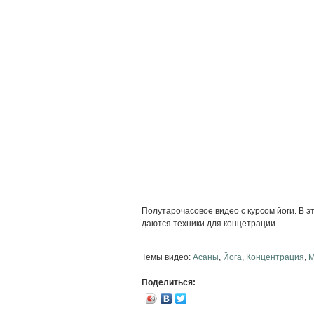
Полутарочасовое видео с курсом йоги. В 
даются техники для концетрации.
Темы видео:
Асаны
,
Йога
,
Концентрация
,
М
Поделиться: