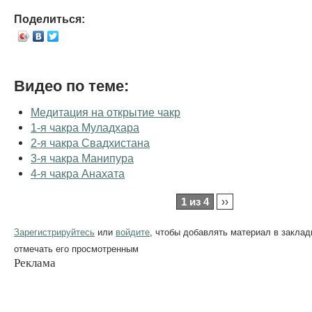
Поделиться:
Видео по теме:
Медитация на открытие чакр
1-я чакра Муладхара
2-я чакра Свадхистана
3-я чакра Манипура
4-я чакра Анахата
1 из 4
››
Зарегистрируйтесь
или
войдите
, чтобы добавлять материал в заклад
отмечать его просмотренным
Реклама