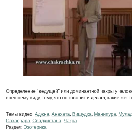
Определение "ведущей" или доминантной чакры у челове
внешнему виду, тому, что он говорит и делает, какие жес
Темы видео:
Аджна
,
Анахата
,
Вишудха
,
Манипура
,
Мула
Сахасрара
,
Свадхистана
,
Чакра
Раздел:
Эзотерика