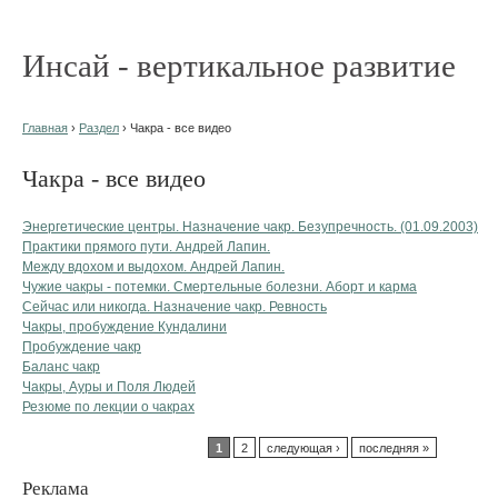
Инсай - вертикальное развитие
Главная
›
Раздел
› Чакра - все видео
Чакра - все видео
Энергетические центры. Назначение чакр. Безупречность. (01.09.2003)
Практики прямого пути. Андрей Лапин.
Между вдохом и выдохом. Андрей Лапин.
Чужие чакры - потемки. Смертельные болезни. Аборт и карма
Сейчас или никогда. Назначение чакр. Ревность
Чакры, пробуждение Кундалини
Пробуждение чакр
Баланс чакр
Чакры, Ауры и Поля Людей
Резюме по лекции о чакрах
1
2
следующая ›
последняя »
Реклама